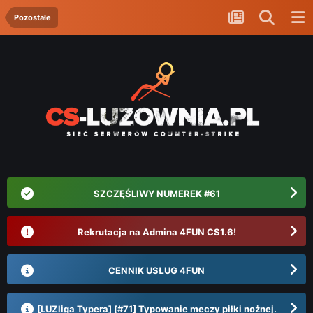
Pozostałe
SZCZĘŚLIWY NUMEREK #61
Rekrutacja na Admina 4FUN CS1.6!
CENNIK USŁUG 4FUN
[LUZliga Typera] [#71] Typowanie meczy piłki nożnej.