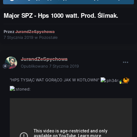
Major SPZ - Hps 1000 watt. Prod. Ślimak.
Przez
JurandZeSpychowa
7 Stycznia 2019
w
Pozostałe
JurandZeSpychowa
Opublikowano
7 Stycznia 2019
"HPS TYSIĄC WAT GORĄCO JAK W KOTŁOWNI "