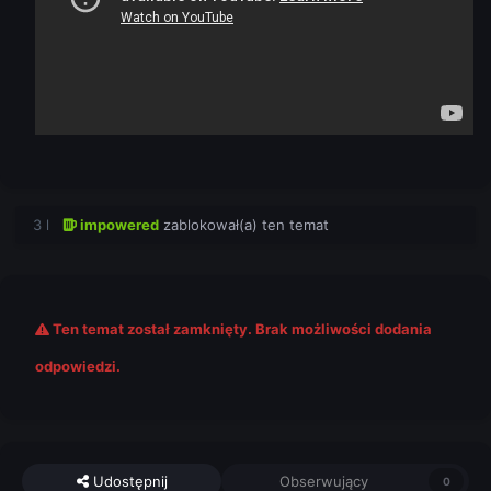
3 l
impowered
zablokował(a) ten temat
Ten temat został zamknięty. Brak możliwości dodania
odpowiedzi.
Udostępnij
Obserwujący
0