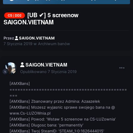
[UB ✔] 5 screenow
CS | DD2
SAIGON.VIETNAM
Przez
SAIGON.VIETNAM
7 Stycznia 2019
w
Archiwum banów
SAIGON.VIETNAM
Opublikowano
7 Stycznia 2019
[AMXBans]
============================================
===
[AMXBans] Zbanowany przez Admina: Azaazelek
[AMXBans] Mozesz wyjasnic sprawe swojego bana na @
www.Cs-LUZOWnia.pl
[AMXBans] Powod: 'Wstaw 5 screenow na CS-LUZownia'
[AMXBans] Dlugosc bana: 'permanently'
[AMXBans] Twoj SteamID: 'STEAM_1:0:1626444015'