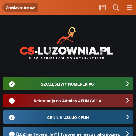
Archiwum banów
SZCZĘŚLIWY NUMEREK #61
Rekrutacja na Admina 4FUN CS1.6!
CENNIK USŁUG 4FUN
[LUZliga Typera] [#71] Typowanie meczy piłki nożnej.