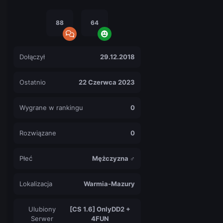
88
64
Dołączył
29.12.2018
Ostatnio
22 Czerwca 2023
Wygrane w rankingu
0
Rozwiązane
0
Płeć
Mężczyzna ♂
Lokalizacja
Warmia-Mazury
Ulubiony
[CS 1.6] OnlyDD2 +
Serwer
4FUN