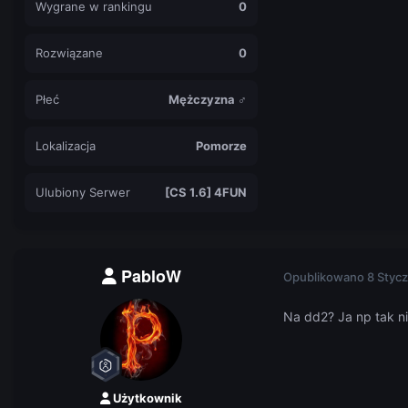
Wygrane w rankingu
0
Rozwiązane
0
Płeć
Mężczyzna ♂
Lokalizacja
Pomorze
Ulubiony Serwer
[CS 1.6] 4FUN
PabloW
Opublikowano
8 Stycz
Na dd2? Ja np tak 
Użytkownik