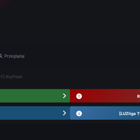
Przeglądaj
] AtyFlash
R
[LUZliga T