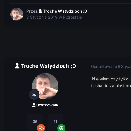
Przez
Troche Wstydzioch ;D
8 Stycznia 2019
w
Pozostałe
Troche Wstydzioch ;D
Opublikowano
8 Stycz
Nie wiem czy tylko 
flesha, to zamiast mi
Użytkownik
36
11