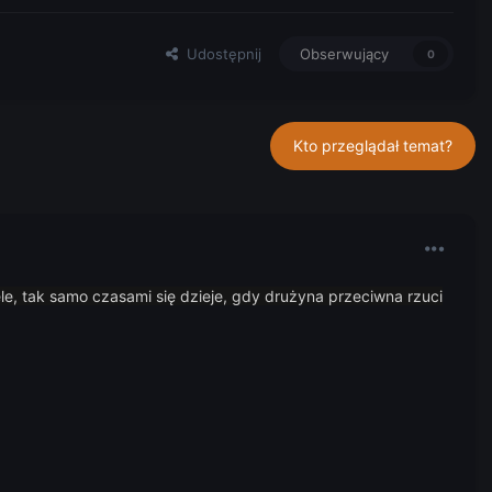
Udostępnij
Obserwujący
0
Kto przeglądał temat?
le, tak samo czasami się dzieje, gdy drużyna przeciwna rzuci