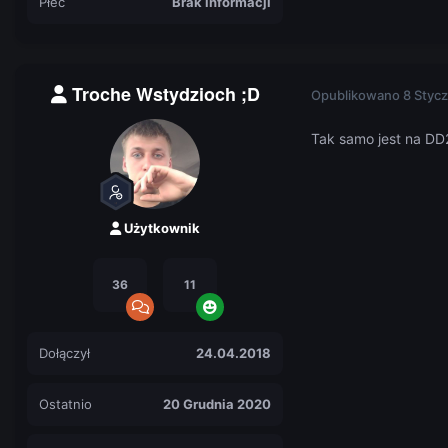
Płeć
Brak informacji
Troche Wstydzioch ;D
Opublikowano
8 Stycz
Tak samo jest na D
Użytkownik
36
11
Dołączył
24.04.2018
Ostatnio
20 Grudnia 2020