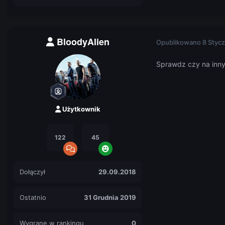
BloodyAlien
Opublikowano
8 Stycz
Sprawdz czy na innyc
Użytkownik
122
45
Dołączył
29.09.2018
Ostatnio
31 Grudnia 2019
Wygrane w rankingu
0