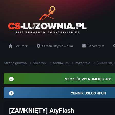
Forum
Strefa użytkownika
Serwery
Strona główna
Śmietnik
Archiwum
Pozostałe
[ZAMKNIĘTY
SZCZĘŚLIWY NUMEREK #61
CENNIK USŁUG 4FUN
[ZAMKNIĘTY] AtyFlash