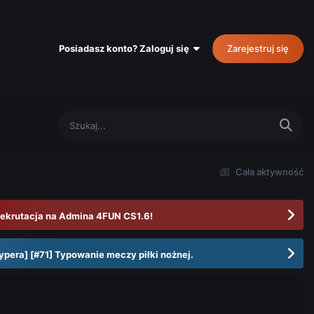
Posiadasz konto? Zaloguj się
Zarejestruj się
Cała aktywność
ekrutacja na Admina 4FUN CS1.6!
ypera] [#71] Typowanie meczy piłki nożnej.