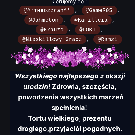
kierujemy do :
,
,
@^*тнeozzғan^*
@GameR95
,
,
@Jahmeton
@Kamillcia
,
,
@Krauze
@LOKI
,
@Nieskillowy Gracz
@Ramzi
W s zystkiego najlepszego z okazji
urodzin!
Zdrowia, szczęścia,
powodzenia wszystkich marzeń
spełnienia!
Tortu wielkiego, prezentu
drogiego,przyjaciół pogodnych.