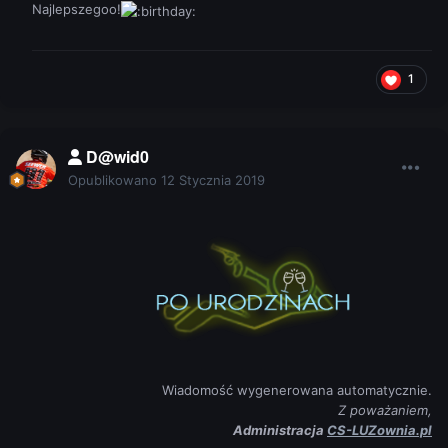
Najlepszegoo!
1
D@wid0
Opublikowano
12 Stycznia 2019
Wiadomość wygenerowana automatycznie.
Z poważaniem,
Administracja
CS-LUZownia.pl