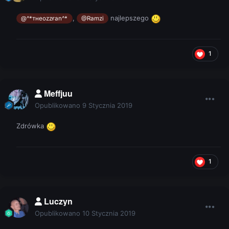
,
najlepszego
@^*тнeozzғan^*
@Ramzi
1
Meffjuu
Opublikowano
9 Stycznia 2019
Zdrówka
1
Luczyn
Opublikowano
10 Stycznia 2019