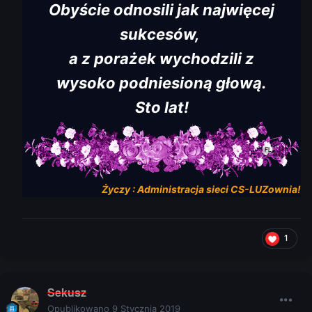
Obyście od n osili jak najwięcej
sukcesów,
a z porażek wychodzili z
wy soko podniesioną g łową.
Sto l at!
Życzy :
Administracja
sieci
CS-LUZow
n
i
a
!
1
Sekusz
Opublikowano
9 Stycznia 2019