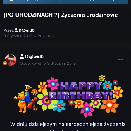
[PO URODZINACH ?] Życzenia urodzinowe
Przez
D@wid0
9 Stycznia 2019
w
Pozostałe
D@wid0
Opublikowano
9 Stycznia 2019
W dniu dzisiejszym najserdeczniejsze życzenia