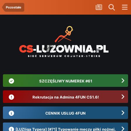
Pozostałe
SZCZĘŚLIWY NUMEREK #61
Rekrutacja na Admina 4FUN CS1.6!
CENNIK USŁUG 4FUN
[LUZliga Typera] [#71] Typowanie meczy piłki nożnej.