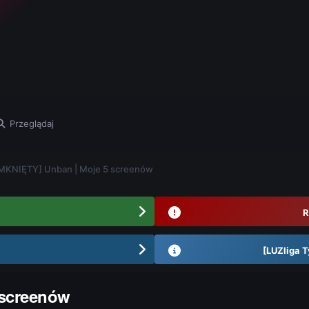
Przeglądaj
MKNIĘTY] Unban | Moje 5 screenów
R
[LUZliga T
 screenów