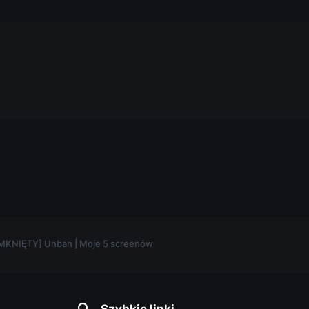
.
MKNIĘTY] Unban | Moje 5 screenów