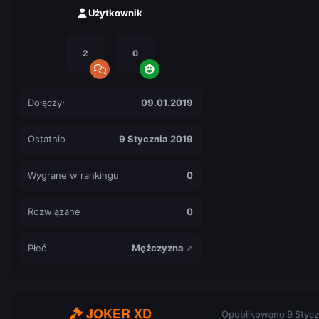
Użytkownik
2
0
Dołączył
09.01.2019
Ostatnio
9 Stycznia 2019
Wygrane w rankingu
0
Rozwiązane
0
Płeć
Mężczyzna ♂
JOKER XD
Opublikowano
9 Stycz