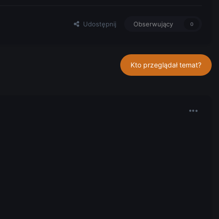
Udostępnij
Obserwujący
0
Kto przeglądał temat?