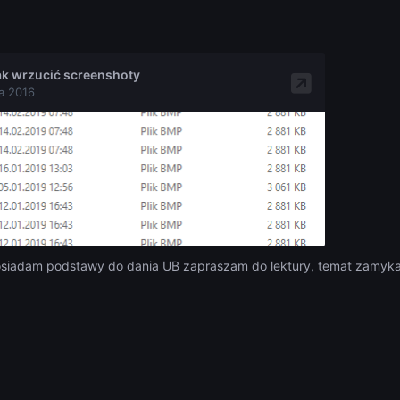
osiadam podstawy do dania UB zapraszam do lektury, temat zamy