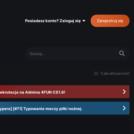
Posiadasz konto? Zaloguj się
Zarejestruj się
Cała aktywność
ekrutacja na Admina 4FUN CS1.6!
ypera] [#71] Typowanie meczy piłki nożnej.