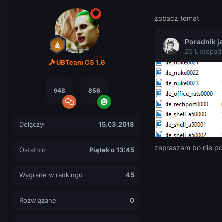
zobacz temat
UBTeam CS 1.6
948
856
Dołączył
15.03.2018
zapraszam bo nie p
Ostatnio
Piątek o 13:45
Wygrane w rankingu
45
Rozwiązane
0