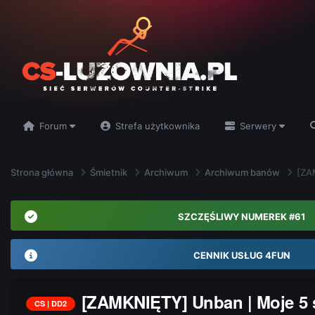
Forum
Strefa użytkownika
Serwery
Strona główna
Śmietnik
Archiwum
Archiwum banów
[ZA
SZCZĘŚLIWY NUMEREK #61
CENNIK USŁUG 4FUN
[ZAMKNIĘTY] Unban | Moje 5
CS | DD2