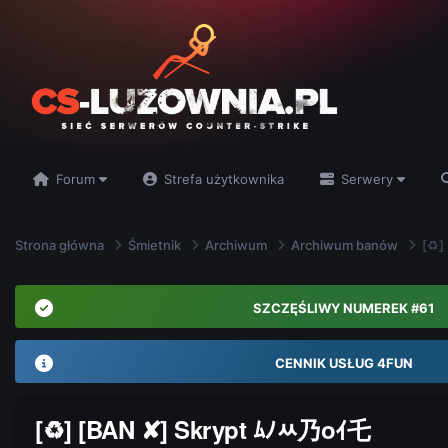
Forum
Strefa użytkownika
Serwery
Strona główna
Śmietnik
Archiwum
Archiwum banów
[♻]
SZCZĘŚLIWY NUMEREK #61
CENNIK USŁUG 4FUN
[♻] [BAN ✘] Skrypt ﾑﾉﾶ乃oｲ乇