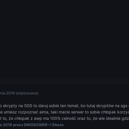
nia 2019
(edytowane)
 o skrypty na SGS to daruj sobie ten temat, bo tutaj skryptów na sgs
ie umiesz rozpoznać aima, taki macie serwer to sobie chłopak korzy
st to, że chłopak z awp ma 100% celność oraz to, że wie idealnie gd
ia 2019
przez DINOSOWER~! Shezo