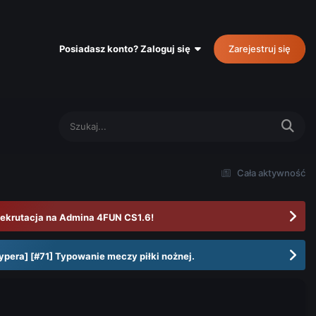
Posiadasz konto? Zaloguj się
Zarejestruj się
Cała aktywność
ekrutacja na Admina 4FUN CS1.6!
ypera] [#71] Typowanie meczy piłki nożnej.