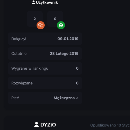
Użytkownik
2
0
Dołączył
09.01.2019
Ostatnio
28 Lutego 2019
Wygrane w rankingu
0
Rozwiązane
0
Płeć
Mężczyzna ♂
DYZiO
Opublikowano
10 Styc