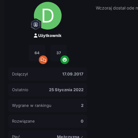
Wczoraj dostał ode 
Użytkownik
64
37
Dołączył
17.09.2017
Ostatnio
25 Stycznia 2022
Wygrane w rankingu
2
Rozwiązane
0
Płeć
Mężczyzna ♂