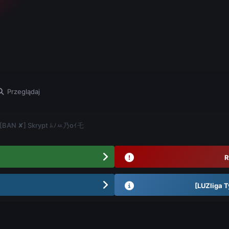
Przeglądaj
 [BAN ✘] Skrypt ﾑﾉﾶ乃oｲ乇
R
[LUZliga T