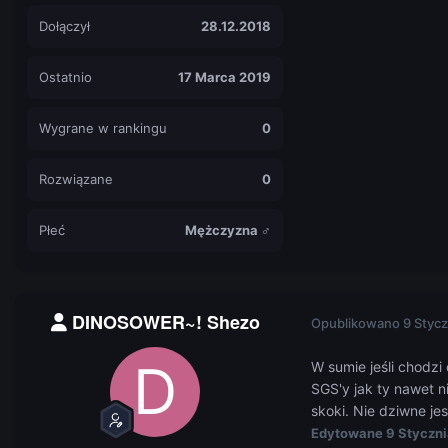
Dołączył
28.12.2018
Ostatnio
17 Marca 2019
Wygrane w rankingu
0
Rozwiązane
0
Płeć
Mężczyzna ♂
DINOSOWER~! Shezo
Opublikowano
9 Stycz
W sumie jeśli chodzi
SGS'y jak ty nawet n
skoki. Nie dziwne je
Edytowane
9 Styczn