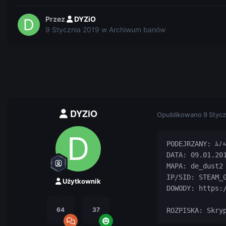
Przez
DYZiO
9 Stycznia 2019
w
Archiwum banów
DYZiO
Opublikowano
9 Stycz
PODEJRZANY: ﾑﾉ
DATA: 09.01.201
MAPA: de_dust2

IP/SID: STEAM_0
Użytkownik
DOWODY: https:/
64
37
ROZPISKA: Skry