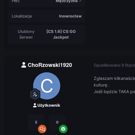
Płeć
Mężczyzna ♂
Lokalizacja
Inowrocław
Ulubiony
[CS 1.6] CS:GO
Serwer
Jackpot
ChoRzowski1920
Opublikowano
9 Stycz
Zgłaszam kilkanaście
kulturę .
Jeśli będzie TAKA po
Użytkownik
5
0