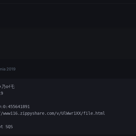
nia 2019
ﾶ乃oｲ乇

9

:0:455641891

/www116.zippyshare.com/v/UlWwr1XX/file.html

pt SQS