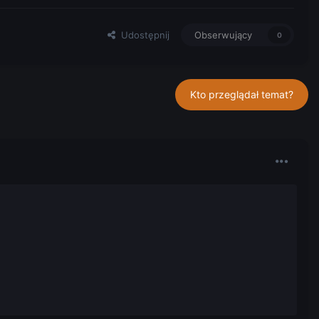
Udostępnij
Obserwujący
0
Kto przeglądał temat?