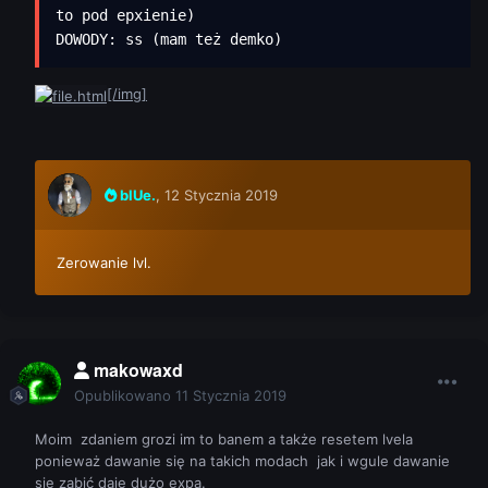
to pod epxienie)

DOWODY: ss (mam też demko) 
[/img]
blUe.
,
12 Stycznia 2019
Zerowanie lvl.
makowaxd
Opublikowano
11 Stycznia 2019
Moim zdaniem grozi im to banem a także resetem lvela
ponieważ dawanie się na takich modach jak i wgule dawanie
sie zabić daje dużo expa.