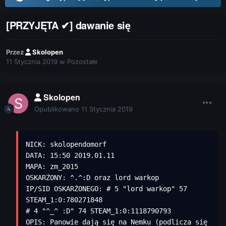
[PRZYJĘTA ✔] dawanie się
Przez
Skolopen
11 Stycznia 2019
w
Pozostałe
Skolopen
Opublikowano
11 Stycznia 2019
NICK: skolopendomorf

DATA: 15:50 2019.01.11

MAPA: zm_2015

OSKARŻONY: ^.^:D oraz lord warkop

IP/SID OSKARŻONEGO: # 5 "lord warkop" 57 
STEAM_1:0:780271848  

# 4 "^_^ :D" 74 STEAM_1:0:1118790793

OPIS: Panowie dają się na Nemku (podlicza się 