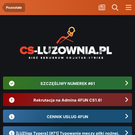
Pozostałe
SZCZĘŚLIWY NUMEREK #61
Rekrutacja na Admina 4FUN CS1.6!
CENNIK USŁUG 4FUN
[LUZliga Typera] [#71] Typowanie meczy piłki nożnej.