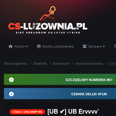
Forum
Strefa użytkownika
Serwery
Strona główna
Śmietnik
Archiwum
Archiwum banów
[UB
SZCZĘŚLIWY NUMEREK #61
CENNIK USŁUG 4FUN
[UB ✔] UB Ervvvv`
CSGO | ONLYAWP NS