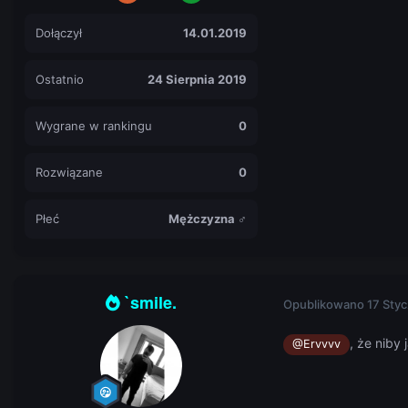
Dołączył
14.01.2019
Ostatnio
24 Sierpnia 2019
Wygrane w rankingu
0
Rozwiązane
0
Płeć
Mężczyzna ♂
`smile.
Opublikowano
17 Styc
, że niby
@Ervvvv