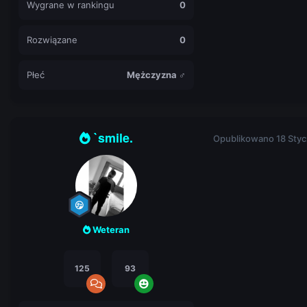
Wygrane w rankingu
0
Rozwiązane
0
Płeć
Mężczyzna ♂
`smile.
Opublikowano
18 Styc
Weteran
125
93