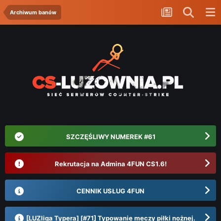
Archiwum banów
SZCZĘŚLIWY NUMEREK #61
Rekrutacja na Admina 4FUN CS1.6!
CENNIK USŁUG 4FUN
[LUZliga Typera] [#71] Typowanie meczy piłki nożnej.