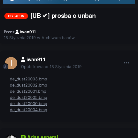
[UB ✔] prosba o unban
CS | 4FUN
Przez
iwan911
18 Stycznia 2019
w
Archiwum banów
iwan911
Opublikowano
18 Stycznia 2019
de_dust20003.bmp
de_dust20002.bmp
de_dust20001.bmp
de_dust20005.bmp
de_dust20000.bmp
de_dust20004.bmp
Adas esperal