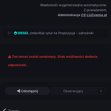
Wiadomość wygenerowana automatycznie.
Z poważaniem,
Administracja
CS-LUZownia.pl
3 l
DIESEL
zmienił(a) tytuł na
Propozycja - odnośniki
Ten temat został zamknięty. Brak możliwości dodania
odpowiedzi.
Udostępnij
Obserwujący
0
Tematy