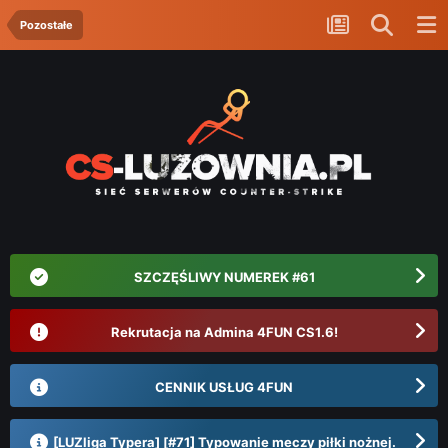
Pozostałe
SZCZĘŚLIWY NUMEREK #61
Rekrutacja na Admina 4FUN CS1.6!
CENNIK USŁUG 4FUN
[LUZliga Typera] [#71] Typowanie meczy piłki nożnej.