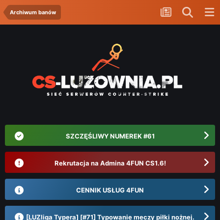
Archiwum banów
SZCZĘŚLIWY NUMEREK #61
Rekrutacja na Admina 4FUN CS1.6!
CENNIK USŁUG 4FUN
[LUZliga Typera] [#71] Typowanie meczy piłki nożnej.