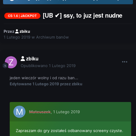
[UB ✔] ssy, to juz jest nudne
CS 1.6 | JACKPOT
Przez
zbiku
1 Lutego 2019
w
Archiwum banów
zbiku
Opublikowano
1 Lutego 2019
jeden wieczór wolny i od razu ban...
Edytowane
1 Lutego 2019
przez zbiku
Mateuszek
,
1 Lutego 2019
Zapraszam do gry zostałeś odbanowany screeny czyste.