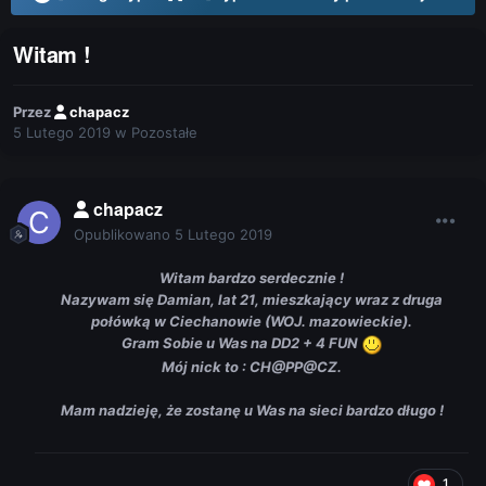
Witam !
Przez
chapacz
5 Lutego 2019
w
Pozostałe
chapacz
Opublikowano
5 Lutego 2019
Witam bardzo serdecznie !
Nazywam się Damian, lat 21, mieszkający wraz z druga
połówką w Ciechanowie (WOJ. mazowieckie).
Gram Sobie u Was na DD2 + 4 FUN
Mój nick to : CH@PP@CZ.
Mam nadzieję, że zostanę u Was na sieci bardzo długo !
1