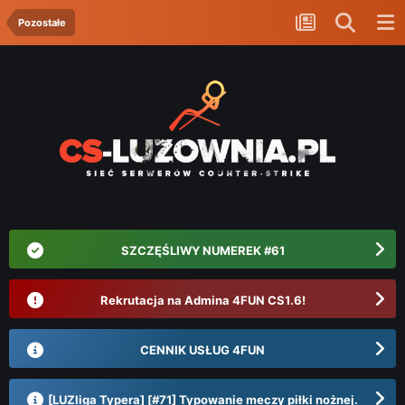
Pozostałe
SZCZĘŚLIWY NUMEREK #61
Rekrutacja na Admina 4FUN CS1.6!
CENNIK USŁUG 4FUN
[LUZliga Typera] [#71] Typowanie meczy piłki nożnej.