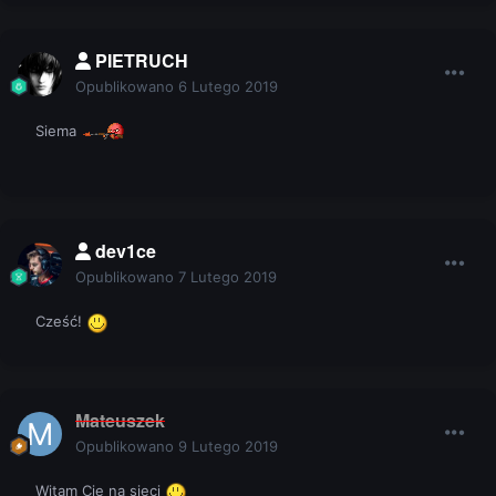
PIETRUCH
Opublikowano
6 Lutego 2019
Siema
dev1ce
Opublikowano
7 Lutego 2019
Cześć!
Mateuszek
Opublikowano
9 Lutego 2019
Witam Cię na sieci