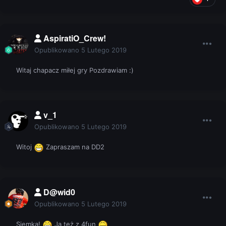
AspiratiO_Crew!
Opublikowano
5 Lutego 2019
Witaj chapacz miłej gry Pozdrawiam
:)
v_1
Opublikowano
5 Lutego 2019
Witoj
Zapraszam na DD2
D@wid0
Opublikowano
5 Lutego 2019
Siemka!
Ja też z 4fun