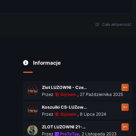
Cała aktywność
Informacje
Zlot LUZOWNI - Czerwiec 2026
Przez
Scream.
,
27 Października 2025
Koszulki CS-LUZownia.pl
Przez
Scream.
,
8 Lipca 2024
ZLOT LUZOWNI 21-23 czerwca
Przez
ProToTyp
,
2 Listopada 2023