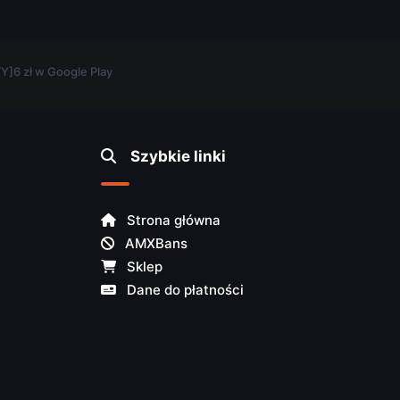
]6 zł w Google Play
Szybkie linki
Strona główna
AMXBans
Sklep
Dane do płatności