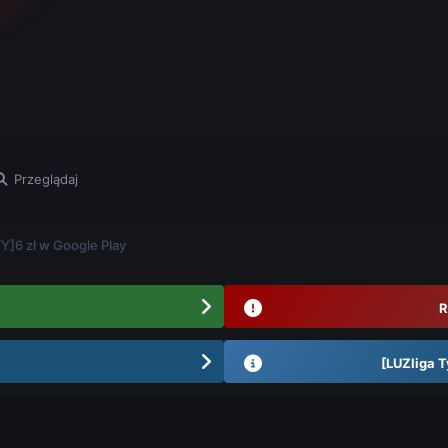
Przeglądaj
]6 zł w Google Play
R
[LUZliga T