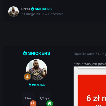
Przez
SNICKERS
7 Lutego 2019
w
Pozostałe
SNICKERS
Opublikowano
7 Lute
Ktoś z Was jest pos
Weteran
3 tys.
1,2 tys.