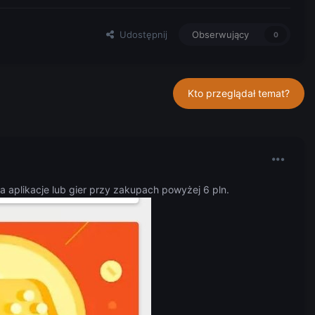
Udostępnij
Obserwujący
0
Kto przeglądał temat?
 aplikacje lub gier przy zakupach powyżej 6 pln.