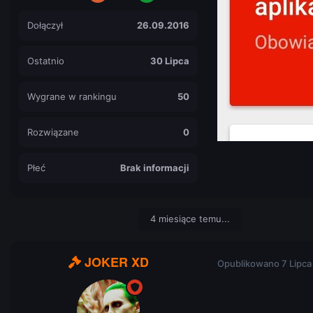
Dołączył
26.09.2016
Ostatnio
30 Lipca
Wygrane w rankingu
50
Rozwiązane
0
Płeć
Brak informacji
4 miesiące temu...
JOKER XD
Opublikowano
7 Lipca