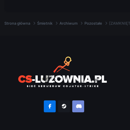
Strona główna
Śmietnik
Archiwum
Pozostałe
[ZAMKNIĘTY