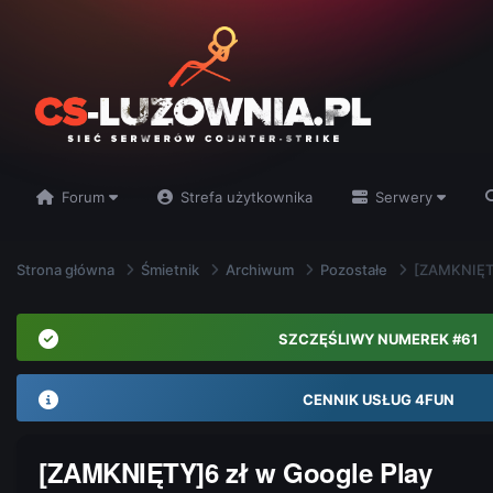
Forum
Strefa użytkownika
Serwery
Strona główna
Śmietnik
Archiwum
Pozostałe
[ZAMKNIĘTY
SZCZĘŚLIWY NUMEREK #61
CENNIK USŁUG 4FUN
[ZAMKNIĘTY]6 zł w Google Play