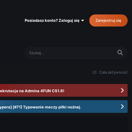
Posiadasz konto? Zaloguj się
Zarejestruj się
Cała aktywność
ekrutacja na Admina 4FUN CS1.6!
ypera] [#71] Typowanie meczy piłki nożnej.