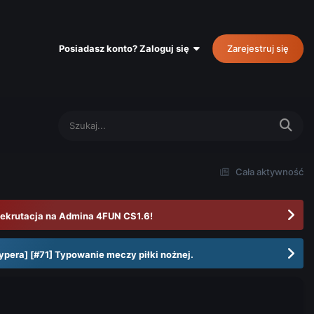
Posiadasz konto? Zaloguj się
Zarejestruj się
Cała aktywność
ekrutacja na Admina 4FUN CS1.6!
ypera] [#71] Typowanie meczy piłki nożnej.