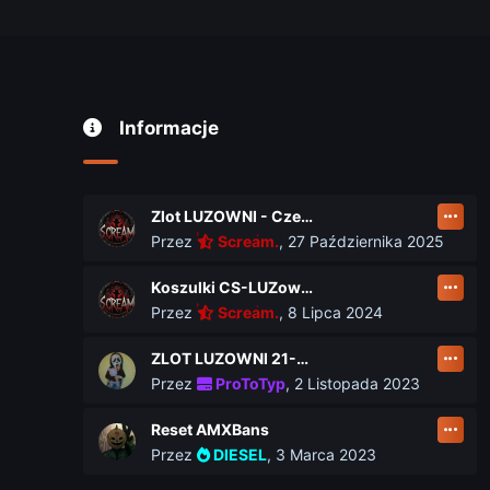
Informacje
Zlot LUZOWNI - Czerwiec 2026
Przez
Scream.
,
27 Października 2025
Koszulki CS-LUZownia.pl
Przez
Scream.
,
8 Lipca 2024
ZLOT LUZOWNI 21-23 czerwca
Przez
ProToTyp
,
2 Listopada 2023
Reset AMXBans
Przez
DIESEL
,
3 Marca 2023