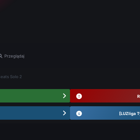
Przeglądaj
eats Solo 2
R
[LUZliga T