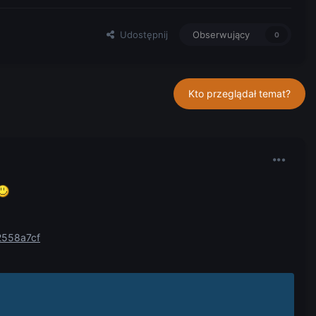
Udostępnij
Obserwujący
0
Kto przeglądał temat?
22558a7cf