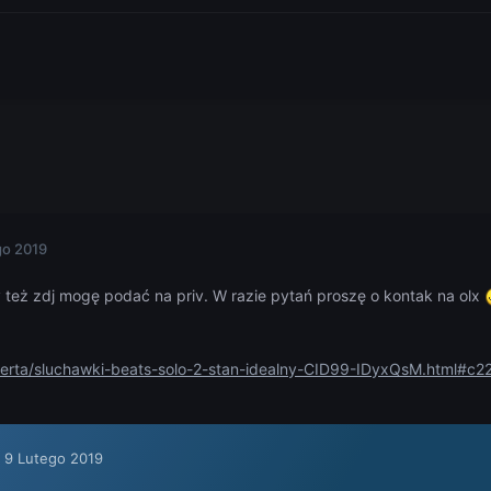
go 2019
y też zdj mogę podać na priv. W razie pytań proszę o kontak na olx
oferta/sluchawki-beats-solo-2-stan-idealny-CID99-IDyxQsM.html#c
,
9 Lutego 2019