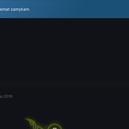
 temat zamykam.
go 2019