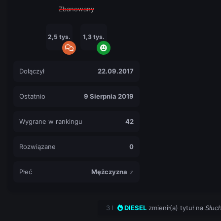
Zbanowany
2,5 tys.
1,3 tys.
Dołączył
22.09.2017
Ostatnio
9 Sierpnia 2019
Wygrane w rankingu
42
Rozwiązane
0
Płeć
Mężczyzna ♂
3 l
DIESEL
zmienił(a) tytuł na
Słuc