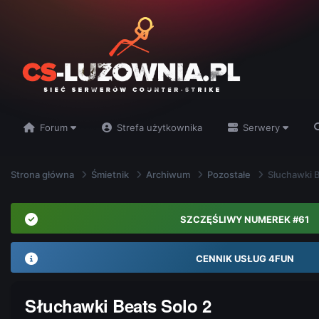
Forum
Strefa użytkownika
Serwery
Strona główna
Śmietnik
Archiwum
Pozostałe
Słuchawki B
SZCZĘŚLIWY NUMEREK #61
CENNIK USŁUG 4FUN
Słuchawki Beats Solo 2