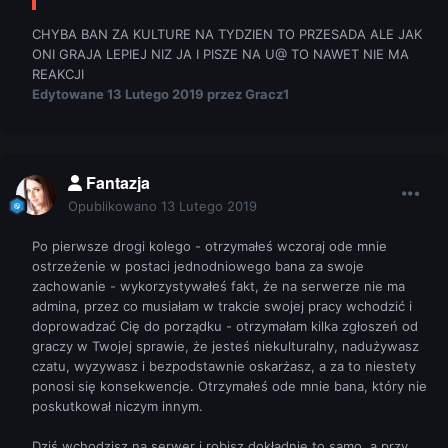
CHYBA BAN ZA KULTURE NA TYDZIEN TO PRZESADA ALE JAK
ONI GRAJA LEPIEJ NIZ JA I PISZE NA U@ TO NAWET NIE MA
REAKCJI
Edytowane
13 Lutego 2019
przez Gracz1
Fantazja
Opublikowano
13 Lutego 2019
Po pierwsze drogi kolego - otrzymałeś wczoraj ode mnie
ostrzeżenie w postaci jednodniowego bana za swoje
zachowanie - wykorzystywałeś fakt, że na serwerze nie ma
admina, przez co musiałam w trakcie swojej pracy wchodzić i
doprowadzać Cię do porządku - otrzymałam kilka zgłoszeń od
graczy w Twojej sprawie, że jesteś niekulturalny, nadużywasz
czatu, wyzywasz i bezpodstawnie oskarżasz, a za to niestety
ponosi się konsekwencje. Otrzymałeś ode mnie bana, który nie
poskutkował niczym innym.
Dziś wchodzisz na serwer i robisz dokładnie to samo, a przy