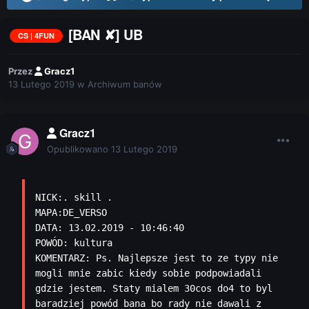
[BAN ✘] UB
CS | 4FUN
Przez
Gracz1
13 Lutego 2019
w
Archiwum banów
Gracz1
Opublikowano
13 Lutego 2019
NICK:. skill .

MAPA:DE_VERSO

DATA: 13.02.2019 - 10:46:40

POWÓD: kultura 

KOMENTARZ: Ps. Najlepsze jest to ze typy nie 
mogli mnie zabic kiedy sobie podpowiadali 
gdzie jestem. Staty mialem 30cos do4 to byl 
baradziej powód bana bo rady nie dawali z 