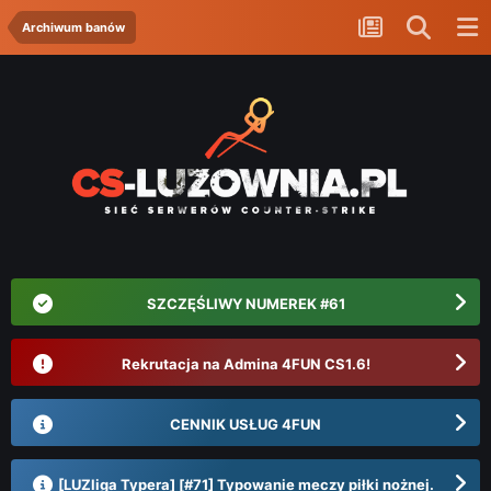
Archiwum banów
SZCZĘŚLIWY NUMEREK #61
Rekrutacja na Admina 4FUN CS1.6!
CENNIK USŁUG 4FUN
[LUZliga Typera] [#71] Typowanie meczy piłki nożnej.