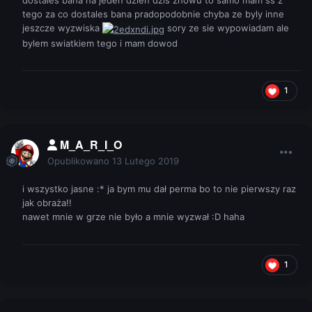
dostales bana na jeden dzien dzis znowu to samo mam ss z
tego za co dostales bana pradopodobnie chyba ze byly inne
jeszcze wyzwiska
sory ze sie wypowiadam ale
bylem swiatkiem tego i mam dowod
1
M_A_R_I_O
Opublikowano
13 Lutego 2019
i wszystko jasne :* ja bym mu dał perma bo to nie pierwszy raz
jak obraża!!
nawet mnie w grze nie było a mnie wyzwał :D haha
1