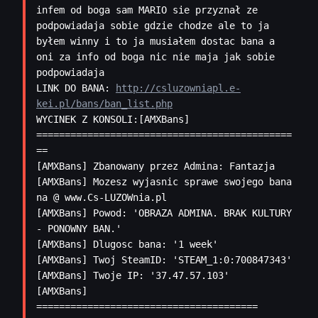
infem od boga sam MARIO sie przyznał ze 
podpowiadaja sobie gdzie chodze ale to ja 
byłem winny i to ja musiałem dostac bana a 
oni za info od boga nic nie maja jak sobie 
podpowiadaja 

LINK DO BANA: 
http://csluzowniapl.e-
kei.pl/bans/ban_list.php
WYCINEK Z KONSOLI:[AMXBans] 
=============================================
==

[AMXBans] Zbanowany przez Admina: Fantazja

[AMXBans] Mozesz wyjasnic sprawe swojego bana 
na @ www.Cs-LUZOWnia.pl

[AMXBans] Powod: 'OBRAZA ADMINA. BRAK KULTURY 
- PONOWNY BAN.'

[AMXBans] Dlugosc bana: '1 week'

[AMXBans] Twoj SteamID: 'STEAM_1:0:700847343'

[AMXBans] Twoje IP: '37.47.57.103'

[AMXBans] 
=======================================   