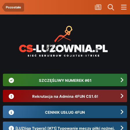
Pozostałe
SZCZĘŚLIWY NUMEREK #61
Rekrutacja na Admina 4FUN CS1.6!
CENNIK USŁUG 4FUN
[LUZliga Typera] [#71] Typowanie meczy piłki nożnej.