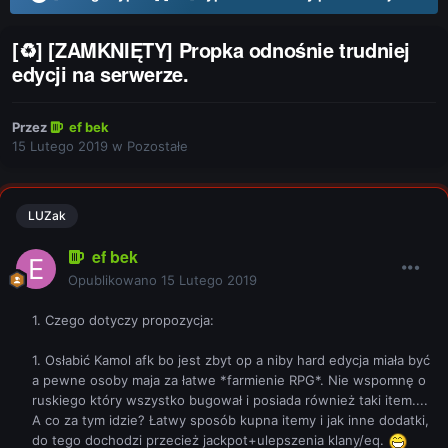
[♻] [ZAMKNIĘTY] Propka odnośnie trudniej
edycji na serwerze.
Przez
ef bek
15 Lutego 2019
w
Pozostałe
LUZak
ef bek
Opublikowano
15 Lutego 2019
1. Czego dotyczy propozycja:
1. Osłabić Kamol afk bo jest zbyt op a niby hard edycja miała być
a pewne osoby maja za łatwe *farmienie RPG*. Nie wspomnę o
ruskiego który wszystko bugował i posiada również taki item....
A co za tym idzie? Łatwy sposób kupna itemy i jak inne dodatki,
do tego dochodzi przecież jackpot+ulepszenia klany/eq.