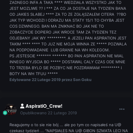
ZADNEGO INFA A TAKA **** WIEDZIAŁA WSZYSTKO JAK TO
JEST MOZLIWE ?? I *** ZA CO JA DOSTAJE NA TYDZIEN BANA
OD JAKIES SŁABEJ **** ZA TO ZE ZGŁĄSZAŁEM CITERA ??BO
JAK TYP WCHODZI I ODRAZU MA STATY 15/1 TO CHYBA JEST
COS DZIWNEGO. BAN MA ZNIKNAC BO JAK NIE TO
ZOBACZYCIE DOPIERO JAK WROCE TAM ZA TYDZIEN TEZ
ODJEBANY JAK WY *********. A JEZELI PAN ASPIRATION JEST
TAKIM **** **** TO JUZ NIE MOJA WINNA ZE ***** POZWALA
NA PODPOWIADANIE LUB GRANIE NA WH KOLEGOM.
PS JESTESCIE ******* ******* BO PAN ASPIRATION NIE MIAL
INNEGO WYJSCIA BO ***** DOSTAWAL CALY CZAS ODE MNIE
TO TRZEBA BYLO SIE POZBYC NIE POZDRAWIAM ********* I
BOTY NA WH TFUU *****
Edytowane
22 Lutego 2019
przez Son Goku
AspiratiO_Crew!
Opublikowano
22 Lutego 2019
Reagujemy o to sie nie bój ... ale po tym co napisałeś na U@
czekasz tydzień ... "NAPSIAŁES NA U@ GIBON SZMATA LECI NA