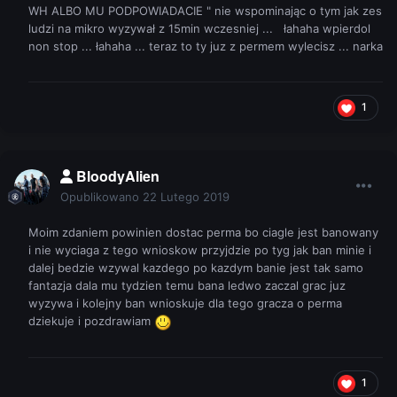
WH ALBO MU PODPOWIADACIE " nie wspominając o tym jak zes
ludzi na mikro wyzywał z 15min wczesniej ... łahaha wpierdol
non stop ... łahaha ... teraz to ty juz z permem wylecisz ... narka
1
BloodyAlien
Opublikowano
22 Lutego 2019
Moim zdaniem powinien dostac perma bo ciagle jest banowany
i nie wyciaga z tego wnioskow przyjdzie po tyg jak ban minie i
dalej bedzie wzywal kazdego po kazdym banie jest tak samo
fantazja dala mu tydzien temu bana ledwo zaczal grac juz
wyzywa i kolejny ban wnioskuje dla tego gracza o perma
dziekuje i pozdrawiam
1