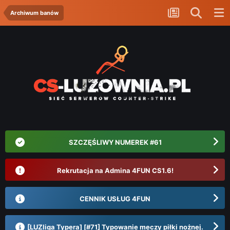
Archiwum banów
SZCZĘŚLIWY NUMEREK #61
Rekrutacja na Admina 4FUN CS1.6!
CENNIK USŁUG 4FUN
[LUZliga Typera] [#71] Typowanie meczy piłki nożnej.