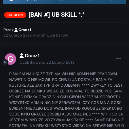
[BAN ✘] UB SKiLL *.*
CS | 4FUN
Przez
Gracz1
22 Lutego 2019
w
Archiwum banów
Gracz1
Opublikowano
22 Lutego 2019
PISAŁEM NA U@ ZE TYP MA WH NIC ADMIN NIE REAGOWAŁ
NAWET NIC NIE MOWIŁ PO CHWILI JA DOSTAJE BANA ZA
KULTURE ALE JAK TYP GRA ODJEBANY **** ZWYKŁY TO JEST
DOBRZE NA DEMKU WIDAC ZE COS MIAL TO BEDZIE POD SAM
KONIEC DEMKA GRACZ O NICKU GIBON WIEDZIAŁ POPROSTU
WSZYSTKO ADMIN NIC NIE SPRAWDZAŁ CZY COS MA A GOSC
EWIDENTNIE ALBO DOSTAWAŁ INFO OD KOGOS ZE SPEKTA BO
SOBIE KINO GRACZE ZROBILI ALBO MIAL PIES **** WH. I CO JA
JESTEM WINNY ZE WYZYWAM JAK TAKIE **** SAME GRAC NIE
POTRAFIA. NA DEMKU WSZYSTKO WIDAC NA SERWIE NIE BYŁO