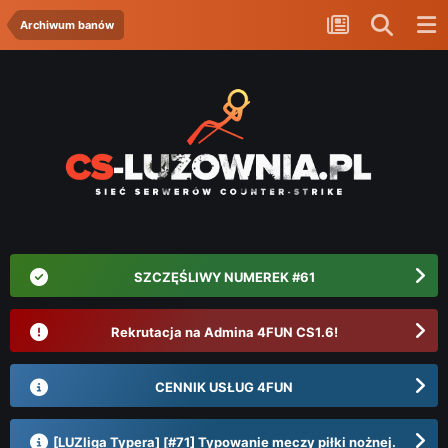
Archiwum banów
SZCZĘŚLIWY NUMEREK #61
Rekrutacja na Admina 4FUN CS1.6!
CENNIK USŁUG 4FUN
[LUZliga Typera] [#71] Typowanie meczy piłki nożnej.