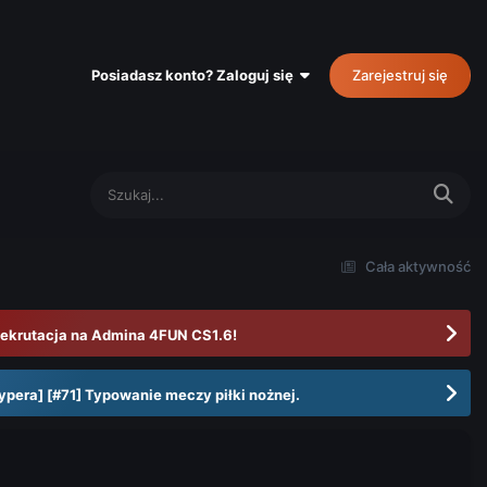
Posiadasz konto? Zaloguj się
Zarejestruj się
Cała aktywność
ekrutacja na Admina 4FUN CS1.6!
ypera] [#71] Typowanie meczy piłki nożnej.