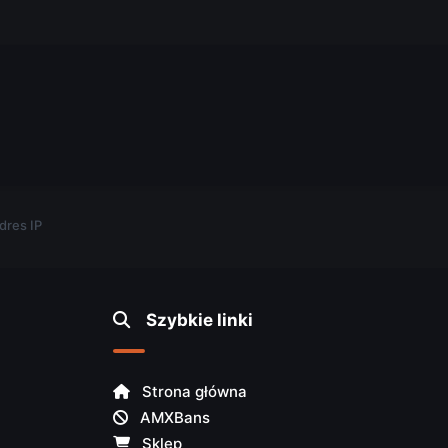
.
dres IP
Szybkie linki
Strona główna
AMXBans
Sklep