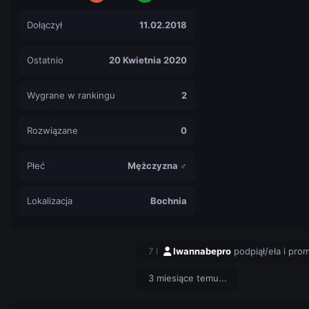
Dołączył
11.02.2018
Ostatnio
20 Kwietnia 2020
Wygrane w rankingu
2
Rozwiązane
0
Płeć
Mężczyzna ♂
Lokalizacja
Bochnia
7 l
Iwannabepro
podpiął/eła i pro
3 miesiące temu...