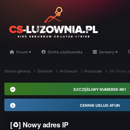
Forum
Strefa użytkownika
Serwery
Strona główna
Śmietnik
Archiwum
Pozostałe
[♻] Nowy a
SZCZĘŚLIWY NUMEREK #61
CENNIK USŁUG 4FUN
[♻] Nowy adres IP