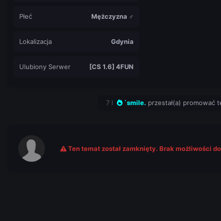
Płeć
Mężczyzna ♂
Lokalizacja
Gdynia
Ulubiony Serwer
[CS 1.6] 4FUN
7 l
`smile.
przestał(a) promować 
Ten temat został zamknięty. Brak możliwości d