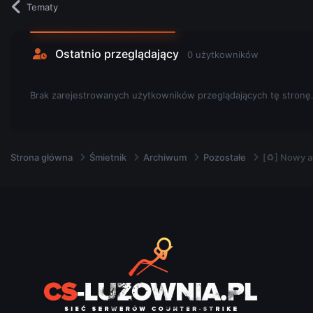
Tematy
Ostatnio przeglądający
0 użytkowników
Brak zarejestrowanych użytkowników przeglądających tę stronę
Strona główna
Śmietnik
Archiwum
Pozostałe
[♻] Nowy a