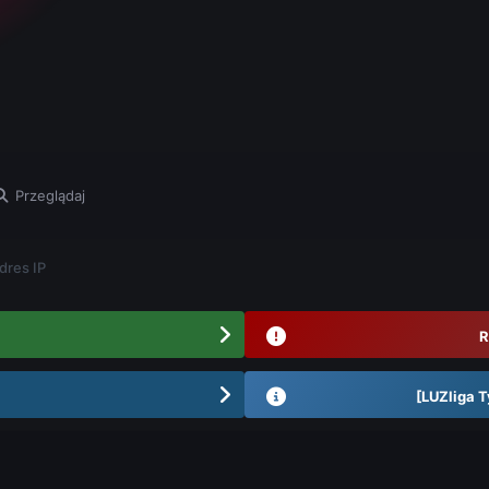
Przeglądaj
dres IP
R
[LUZliga T