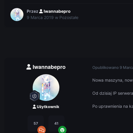
Przez
Iwannabepro
9 Marca 2019
w
Pozostałe
Iwannabepro
Opublikowano
9 Marc
Nowa maszyna, nowy
Od dzisiaj IP serwer
Po uprawnienia na k
Użytkownik
57
41