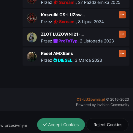
Przez
Scream.
,
27 Października 2025
Koszulki CS-LUZownia.pl
Przez
Scream.
,
8 Lipca 2024
ZLOT LUZOWNI 21-23 czerwca
Przez
ProToTyp
,
2 Listopada 2023
Reset AMXBans
Przez
DIESEL
,
3 Marca 2023
CS-LUZownia.pl
© 2016-2023
Powered by Invision Community
Accept Cookies
Reject Cookies
 w przeciwnym