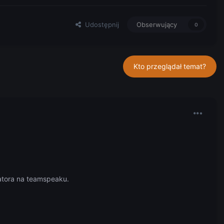
Udostępnij
Obserwujący
0
Kto przeglądał temat?
ratora na teamspeaku.