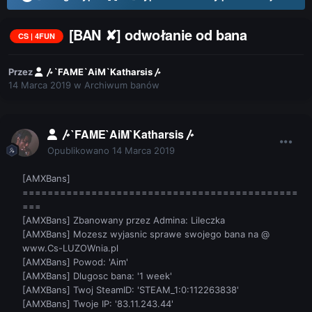
[BAN ✘] odwołanie od bana
CS | 4FUN
Przez
〴`FAME`AiM`Katharsis〴
14 Marca 2019
w
Archiwum banów
〴`FAME`AiM`Katharsis〴
Opublikowano
14 Marca 2019
[AMXBans]
============================================
===
[AMXBans] Zbanowany przez Admina: Lileczka
[AMXBans] Mozesz wyjasnic sprawe swojego bana na @
www.Cs-LUZOWnia.pl
[AMXBans] Powod: 'Aim'
[AMXBans] Dlugosc bana: '1 week'
[AMXBans] Twoj SteamID: 'STEAM_1:0:112263838'
[AMXBans] Twoje IP: '83.11.243.44'