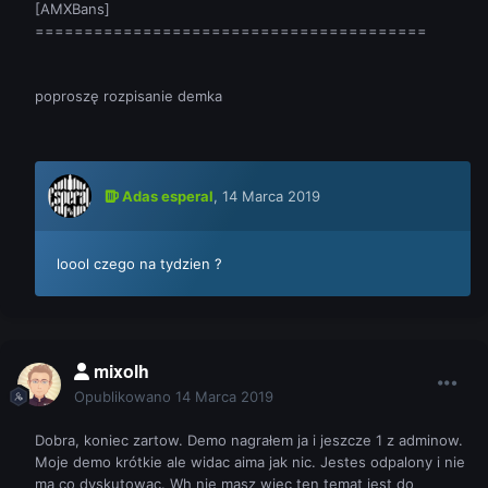
[AMXBans]
========================================
poproszę rozpisanie demka
Adas esperal
,
14 Marca 2019
loool czego na tydzien ?
mixolh
Opublikowano
14 Marca 2019
Dobra, koniec zartow. Demo nagrałem ja i jeszcze 1 z adminow.
Moje demo krótkie ale widac aima jak nic. Jestes odpalony i nie
ma co dyskutowac. Wh nie masz wiec ten temat jest do