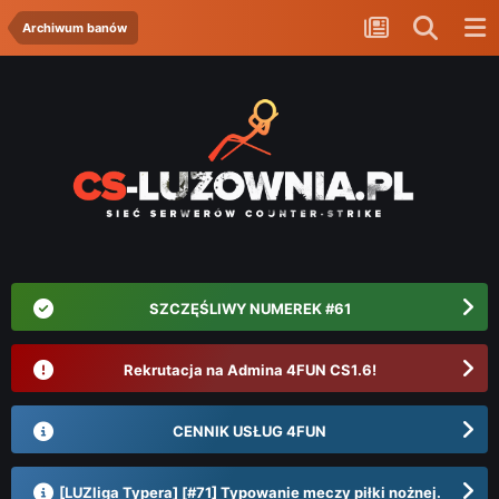
Archiwum banów
SZCZĘŚLIWY NUMEREK #61
Rekrutacja na Admina 4FUN CS1.6!
CENNIK USŁUG 4FUN
[LUZliga Typera] [#71] Typowanie meczy piłki nożnej.