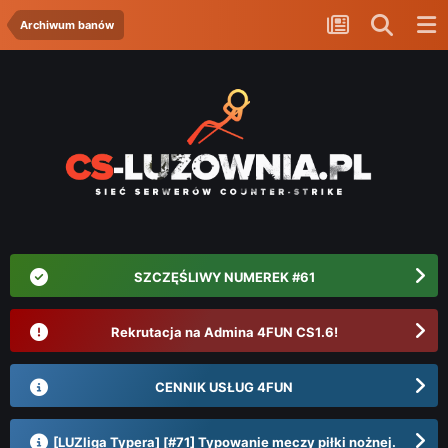
Archiwum banów
SZCZĘŚLIWY NUMEREK #61
Rekrutacja na Admina 4FUN CS1.6!
CENNIK USŁUG 4FUN
[LUZliga Typera] [#71] Typowanie meczy piłki nożnej.