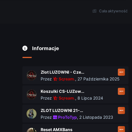
Cała aktywność
Informacje
Zlot LUZOWNI - Czerwiec 2026
Przez
Scream.
,
27 Października 2025
Koszulki CS-LUZownia.pl
Przez
Scream.
,
8 Lipca 2024
ZLOT LUZOWNI 21-23 czerwca
Przez
ProToTyp
,
2 Listopada 2023
Reset AMXBans