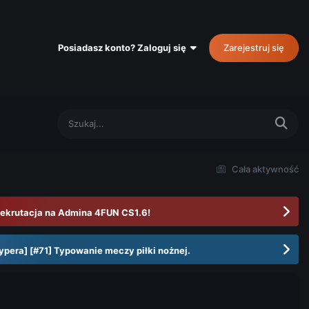
Posiadasz konto? Zaloguj się
Zarejestruj się
Cała aktywność
ekrutacja na Admina 4FUN CS1.6!
ypera] [#71] Typowanie meczy piłki nożnej.