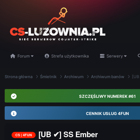
Forum
Strefa użytkownika
Serwery
Strona główna
Śmietnik
Archiwum
Archiwum banów
[UB
SZCZĘŚLIWY NUMEREK #61
CENNIK USŁUG 4FUN
[UB ✔] SS Ember
CS | 4FUN