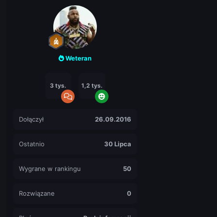
Weteran
3 tys.
1,2 tys.
Dołączył
26.09.2016
Ostatnio
30 Lipca
Wygrane w rankingu
50
Rozwiązane
0