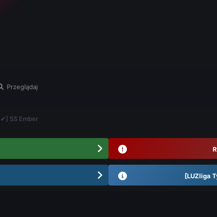
Przeglądaj
 ✔] SS Ember
R
[LUZliga T