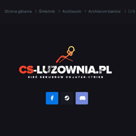
Strona główna
Śmietnik
Archiwum
Archiwum banów
[UB