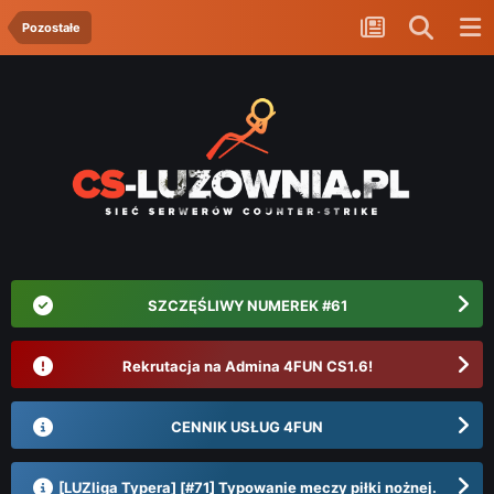
Pozostałe
SZCZĘŚLIWY NUMEREK #61
Rekrutacja na Admina 4FUN CS1.6!
CENNIK USŁUG 4FUN
[LUZliga Typera] [#71] Typowanie meczy piłki nożnej.