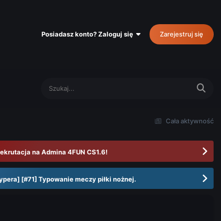
Posiadasz konto? Zaloguj się
Zarejestruj się
Cała aktywność
ekrutacja na Admina 4FUN CS1.6!
ypera] [#71] Typowanie meczy piłki nożnej.