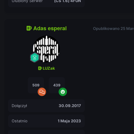
Ulubiony Serwer
[CS 1.6] 4FUN
Adas esperal
Opublikowano
25 Mar
LUZak
509
439
Dołączył
30.09.2017
Ostatnio
1 Maja 2023