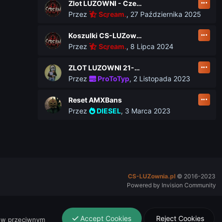
Zlot LUZOWNI - Czerwiec 2026
Przez
Scream.
,
27 Października 2025
Koszulki CS-LUZownia.pl
Przez
Scream.
,
8 Lipca 2024
ZLOT LUZOWNI 21-23 czerwca
Przez
ProToTyp
,
2 Listopada 2023
Reset AMXBans
Przez
DIESEL
,
3 Marca 2023
CS-LUZownia.pl
© 2016-2023
Powered by Invision Community
Accept Cookies
Reject Cookies
 w przeciwnym