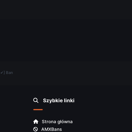
.
 ✔] Ban
Szybkie linki
Strona główna
AMXBans