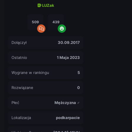
LUZak
509
439
Dołączył
30.09.2017
Ostatnio
1 Maja 2023
Wygrane w rankingu
5
Rozwiązane
0
Płeć
Mężczyzna ♂
Lokalizacja
podkarpacie