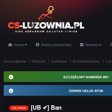
Forum
Strefa użytkownika
Serwery
Strona główna
Śmietnik
Archiwum
Archiwum banów
[UB
SZCZĘŚLIWY NUMEREK #61
CENNIK USŁUG 4FUN
[UB ✔] Ban
CS | 4FUN