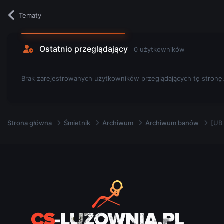
Tematy
Ostatnio przeglądający
0 użytkowników
Brak zarejestrowanych użytkowników przeglądających tę stronę
Strona główna
Śmietnik
Archiwum
Archiwum banów
[UB