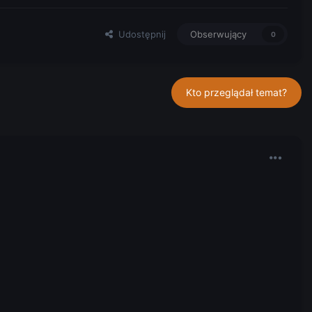
Udostępnij
Obserwujący
0
Kto przeglądał temat?