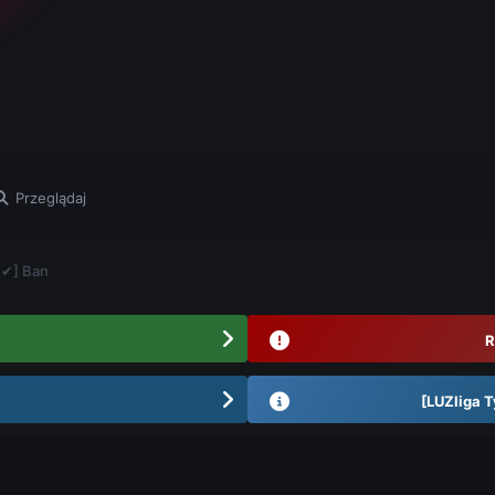
Przeglądaj
 ✔] Ban
R
[LUZliga T