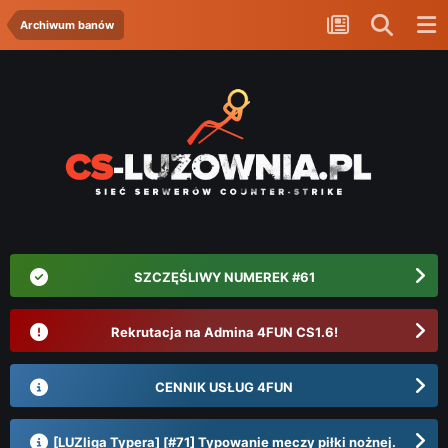
Archiwum banów
SZCZĘŚLIWY NUMEREK #61
Rekrutacja na Admina 4FUN CS1.6!
CENNIK USŁUG 4FUN
[LUZliga Typera] [#71] Typowanie meczy piłki nożnej.