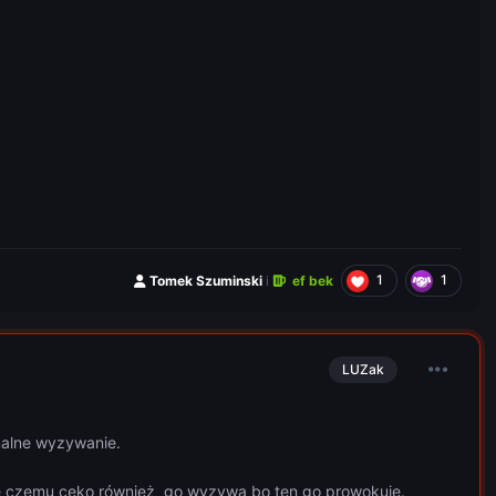
1
1
Tomek Szuminski
i
ef bek
LUZak
malne wyzywanie.
ię czemu ceko również go wyzywa bo ten go prowokuje.