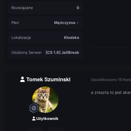
Rozwiązane
0
Płeć
Mężczyzna ♂
Lokalizacja
Kłodzko
Ulubiony Serwer
[CS 1.6] JailBreak
Tomek Szuminski
Opublikowano
16 Kwi
a zreszta to jest ska
Użytkownik