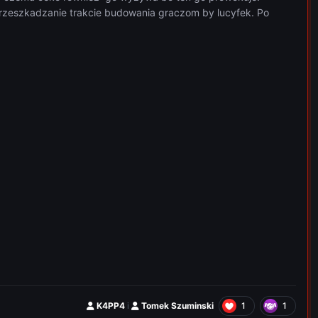
przeszkadzanie trakcie budowania graczom by lucyfek. Po
1
1
K4PP4
i
Tomek Szuminski