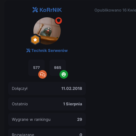
KoRrNiK
Opublikowano
16 Kwi
Technik Serwerów
577
985
Dołączył
11.02.2018
Ostatnio
1 Sierpnia
Wygrane w rankingu
29
Rozwiązane
0