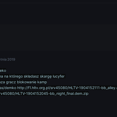
etnia 2019
ceko
na na którego składasz skargę lucyfer
aza gracz blokowanie kamp
ss/demko http://f1.hltv.org.pl/srv45080/HLTV-1904152111-bb_alley
pl/srv45080/HLTV-1904152045-bb_night_final.dem.zip