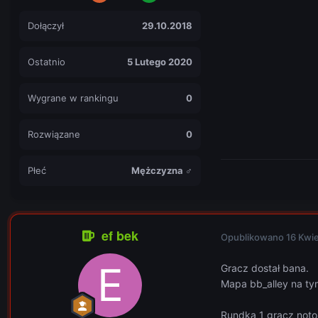
Dołączył
29.10.2018
Ostatnio
5 Lutego 2020
Wygrane w rankingu
0
Rozwiązane
0
Płeć
Mężczyzna ♂
ef bek
Opublikowano
16 Kwi
Gracz dostał bana.
Mapa bb_alley na ty
Rundka 1 gracz noto