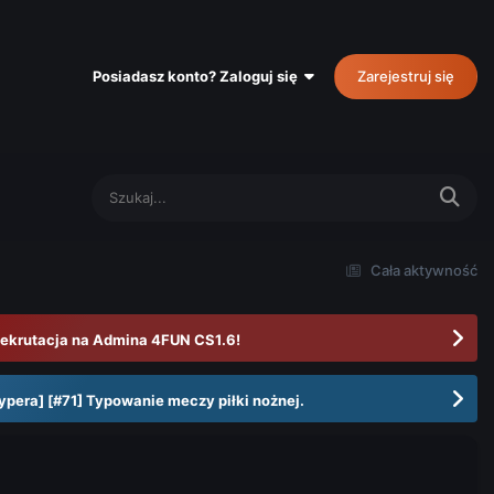
Posiadasz konto? Zaloguj się
Zarejestruj się
Cała aktywność
ekrutacja na Admina 4FUN CS1.6!
ypera] [#71] Typowanie meczy piłki nożnej.