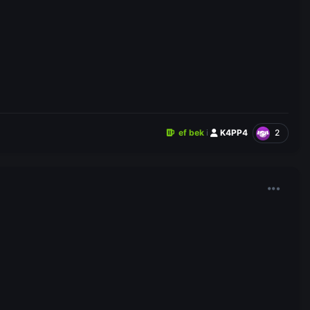
2
ef bek
i
K4PP4