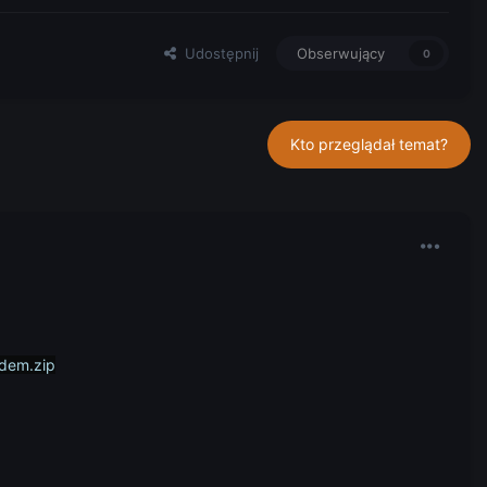
Udostępnij
Obserwujący
0
Kto przeglądał temat?
.dem.zip