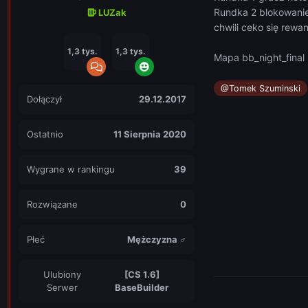
Rundka 2 blokowanie
LUZak
chwili ceko się rewan
1,3 tys.
1,3 tys.
Mapa bb_night_final 
@Tomek Szuminski
Dołączył
29.12.2017
Ostatnio
11 Sierpnia 2020
Wygrane w rankingu
39
Rozwiązane
0
Płeć
Mężczyzna ♂
Ulubiony
[CS 1.6]
Serwer
BaseBuilder