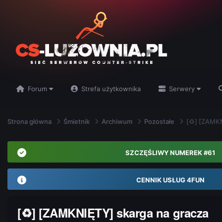
Forum
Strefa użytkownika
Serwery
Strona główna
Śmietnik
Archiwum
Pozostałe
[♻] [ZAMKN
SZCZĘŚLIWY NUMEREK #61
CENNIK USŁUG 4FUN
[♻] [ZAMKNIĘTY] skarga na gracza