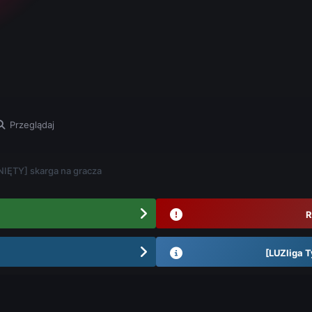
Przeglądaj
IĘTY] skarga na gracza
R
[LUZliga T