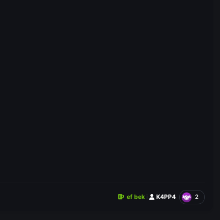
2
ef bek
i
K4PP4