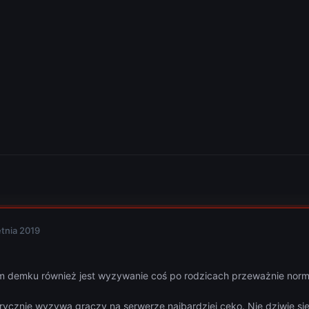
etnia 2019
m demku również jest wyzywanie coś po rodzicach przeważnie nor
rycznie wyzywa graczy na serwerze najbardziej ceko. Nie dziwie s