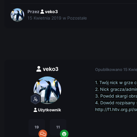
Przez
veko3
15 Kwietnia 2019
w
Pozostałe
veko3
Opublikowano
15 Kwi
1. Twój nick w grze 
2. Nick gracza/admi
3. Powód skargi obr
4. Dowód rozpisany 
http://f1.hltv.org.
Użytkownik
19
11