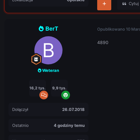
Cytuj
BerT
Opublikowano
10 Mar
4890
Weteran
16,2 tys.
9,9 tys.
Dołączył
26.07.2018
Ostatnio
4 godziny temu