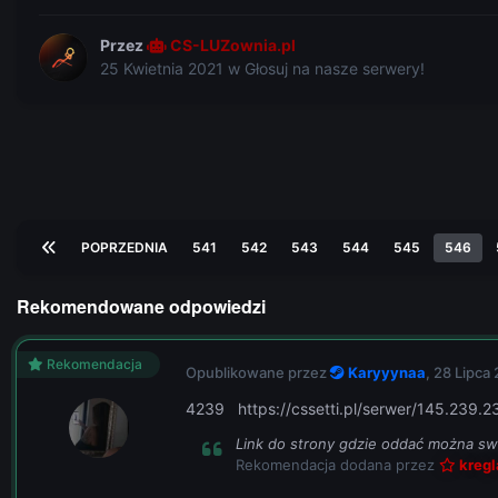
Przez
CS-LUZownia.pl
25 Kwietnia 2021
w
Głosuj na nasze serwery!
POPRZEDNIA
541
542
543
544
545
546
Rekomendowane odpowiedzi
Rekomendacja
Opublikowane przez
Karyyynaa
,
28 Lipca
4239 https://cssetti.pl/serwer/145.239.
Link do strony gdzie oddać można swó
Rekomendacja dodana przez
kregl