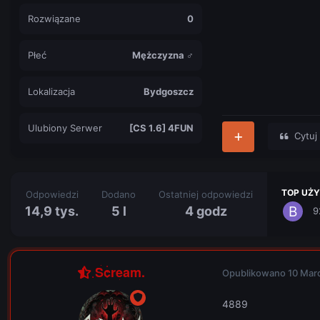
Rozwiązane
0
Płeć
Mężczyzna ♂
Lokalizacja
Bydgoszcz
Ulubiony Serwer
[CS 1.6] 4FUN
Cytuj
TOP UŻ
Odpowiedzi
Dodano
Ostatniej odpowiedzi
14,9 tys.
5 l
4 godz
9
Scream.
Opublikowano
10 Mar
4889