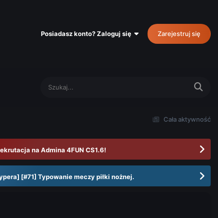
Posiadasz konto? Zaloguj się
Zarejestruj się
Cała aktywność
ekrutacja na Admina 4FUN CS1.6!
ypera] [#71] Typowanie meczy piłki nożnej.