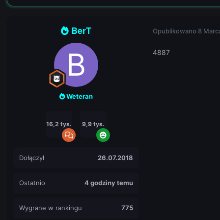
BerT
Opublikowano
8 Marc
4887
Weteran
16,2 tys.
9,9 tys.
Dołączył
26.07.2018
Ostatnio
4 godziny temu
Wygrane w rankingu
775