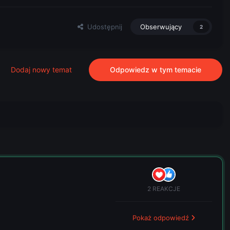
Udostępnij
Obserwujący
2
Dodaj nowy temat
Odpowiedz w tym temacie
2 REAKCJE
Pokaż odpowiedź