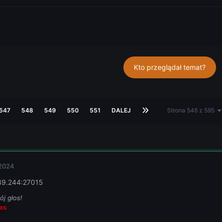
Kto przeglądał temat?
547
548
549
550
551
DALEJ
Strona 546 z 595
 2024
239.244:27015
j głos!
as