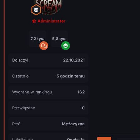
Administrator
7,2 tys.
5,8 tys.
Dołączył
22.10.2021
Ostatnio
5 godzin temu
Wygrane w rankingu
162
Rozwiązane
0
Płeć
Mężczyzna
Lokalizacja
Opolskie