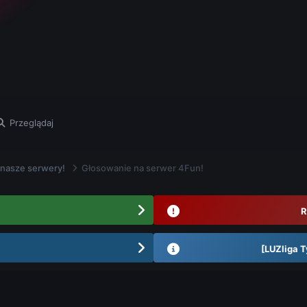
Przeglądaj
 nasze serwery!
Głosowanie na serwer 4Fun!
R
[LUZliga T