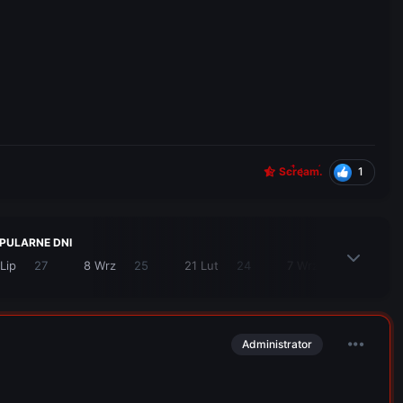
1
Scream.
PULARNE DNI
Lip
27
8 Wrz
25
21 Lut
24
7 Wrz
24
Administrator