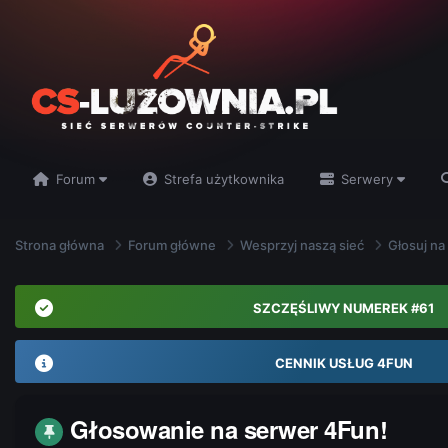
Forum
Strefa użytkownika
Serwery
Strona główna
Forum główne
Wesprzyj naszą sieć
Głosuj na
SZCZĘŚLIWY NUMEREK #61
CENNIK USŁUG 4FUN
Głosowanie na serwer 4Fun!