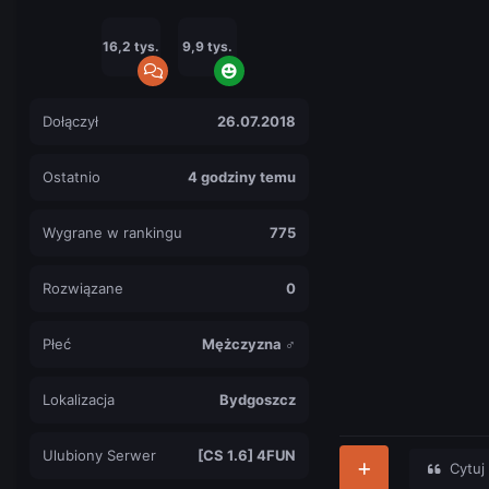
16,2 tys.
9,9 tys.
Dołączył
26.07.2018
Ostatnio
4 godziny temu
Wygrane w rankingu
775
Rozwiązane
0
Płeć
Mężczyzna ♂
Lokalizacja
Bydgoszcz
Ulubiony Serwer
[CS 1.6] 4FUN
Cytuj