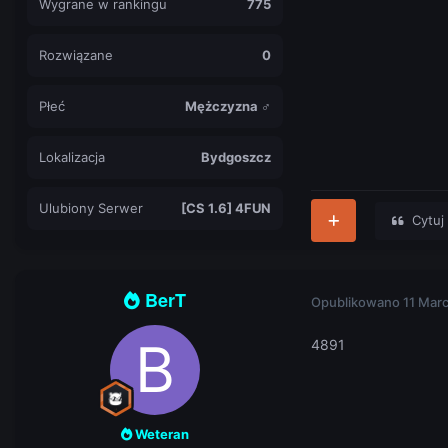
Wygrane w rankingu
775
Rozwiązane
0
Płeć
Mężczyzna ♂
Lokalizacja
Bydgoszcz
Ulubiony Serwer
[CS 1.6] 4FUN
Cytuj
BerT
Opublikowano
11 Mar
4891
Weteran