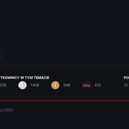
YTKOWNICY W TYM TEMACIE
PO
236
1408
546
410
12 
ca 2025