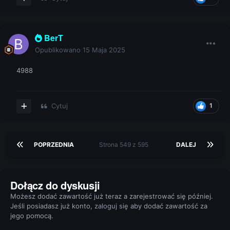
BerT
Opublikowano
15 Maja 2025
4988
Cytuj
1
POPRZEDNIA
Strona 549 z 595
DALEJ
Dołącz do dyskusji
Możesz dodać zawartość już teraz a zarejestrować się później.
Jeśli posiadasz już konto,
zaloguj się
aby dodać zawartość za
jego pomocą.