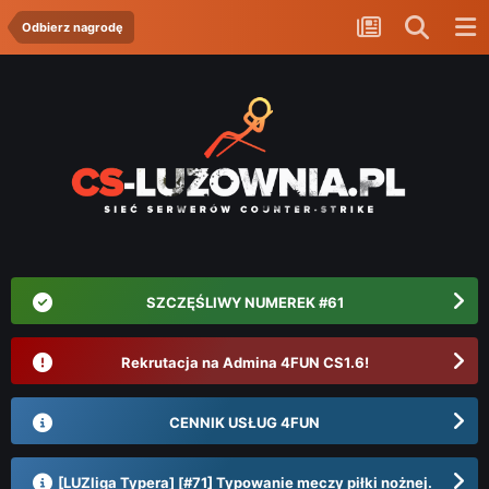
Odbierz nagrodę
SZCZĘŚLIWY NUMEREK #61
Rekrutacja na Admina 4FUN CS1.6!
CENNIK USŁUG 4FUN
[LUZliga Typera] [#71] Typowanie meczy piłki nożnej.