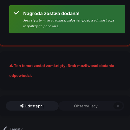
Nagroda została dodana!
Jeśli się z tym nie zgadzasz,
zgłoś ten post
, a administracja
rozpatrzy go ponownie.
Ten temat został zamknięty. Brak możliwości dodania
odpowiedzi.
Udostępnij
Obserwujący
0
Tematy