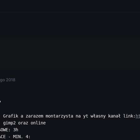
ego 2018
 

: Grafik a zarazem montarzysta na yt własny kanał link:
h
 gimp2 oraz online

OWE: 3h

ACE - MIN. 4: 