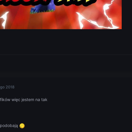
ego 2018
ików więc jestem na tak
ę podobają