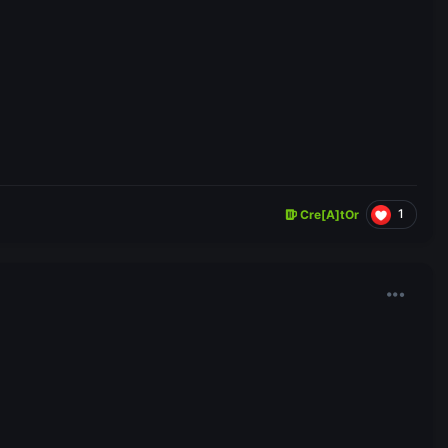
1
Cre[A]tOr