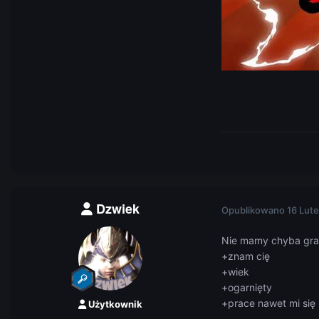
Dzwiek
Opublikowano
16 Lut
Nie mamy chyba graf
+znam cię
+wiek
+ogarnięty
+prace nawet mi si
Użytkownik