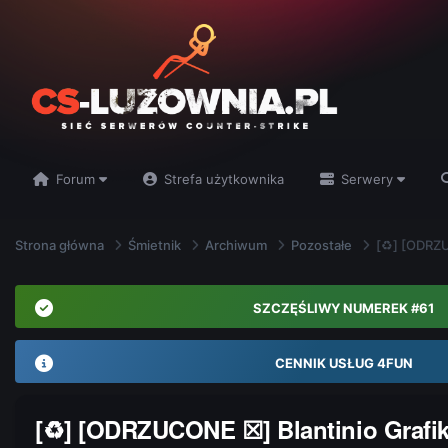
Forum
Strefa użytkownika
Serwery
Strona główna
Śmietnik
Archiwum
Pozostałe
[♻] [ODRZU
SZCZĘŚLIWY NUMEREK #61
CENNIK USŁUG 4FUN
[♻] [ODRZUCONE ☒] Blantinio Grafi