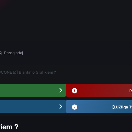
Przeglądaj
CONE ☒] Blantinio Grafikiem ?
R
[LUZliga T
kiem ?