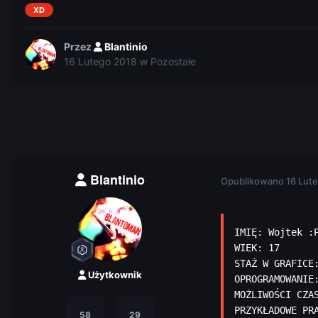
XD
Przez
Blantinio
16 Lutego 2018
w
Pozostałe
Blantinio
Opublikowano
16 Lut
IMIĘ: Wojtek :P
WIEK: 17

STAŻ W GRAFICE
Użytkownik
OPROGRAMOWANIE:
MOŻLIWOŚCI CZAS
PRZYKŁADOWE PR
58
29