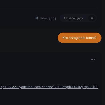
Udostępnij
Obserwujący
0
Kto przeglądał temat?
ttps://www.youtube.com/channel/UC9otgdXImVkNy7qaGGiFiTg