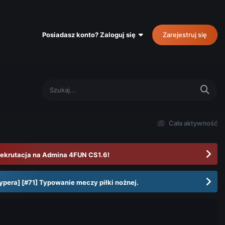
Posiadasz konto? Zaloguj się
Zarejestruj się
Cała aktywność
ekrutacja na Admina 4FUN CS1.6!
ypera] [#71] Typowanie meczy piłki nożnej.