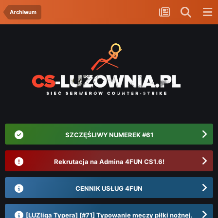
Archiwum
SZCZĘŚLIWY NUMEREK #61
Rekrutacja na Admina 4FUN CS1.6!
CENNIK USŁUG 4FUN
[LUZliga Typera] [#71] Typowanie meczy piłki nożnej.