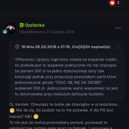
2
0zzfanka
Opublikowano
27 Lutego 2018
W dniu 26.02.2018 o 21:16,
Cre[A]tOr
napisał(a):
1)Pierwszy i jedyny rząd który stawia na wsparcie rodzin,
co prawda jest to wsparcie praktycznie nic nie znaczące
bo partem 500 zł na jedno dziecko(moje buty tyle
kosztują) jednak przy propozycji pozostałych partii które
jednoznacznie głosiły "TEGO SIĘ NIE DA ZROBIĆ"
wybieram 500 zł. Jednocześnie warto wspomnieć że jest
to dokonywane przy niedużym deficycie budżetu.
Oj, Karolek. Chwytasz te buble jak dzieciątko w przedszkolu...
Nie da się, bo budżet na to nie pozwala. A dla PIS jest
inaczej? NIE!
To nie jest do końca przemyślany pomysł, ponieważ te
patologiczne rodziny maja teraz na Palmale, Luksusową a