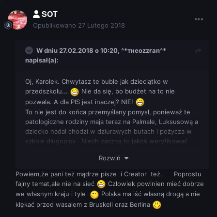
SOT
Opublikowano
27 Lutego 2018
W dniu 27.02.2018 o 10:20,
^*тнeozzғan^*
napisał(a):
Oj, Karolek. Chwytasz te buble jak dzieciątko w
przedszkolu...
Nie da się, bo budżet na to nie
pozwala. A dla PIS jest inaczej? NIE!
To nie jest do końca przemyślany pomysł, ponieważ te
patologiczne rodziny maja teraz na Palmale, Luksusową a
dziecko nadal chodzi w dziurawych butach i pożycza w
szkole długopisy. Niech zaczną to jakoś weryfikować
albo zamienią banknoty na bony! Za bony nie kupisz
Rozwiń
alkoholu i papierosów.
To jest plus w 50%, bo mamy problemy na arenie
Powiem,że pani też mądrze pisze i Creator też. Poprostu
międzynarodowej - w unii. Jestem całkowicie przeciwna
fajny temat,ale nie na sieć
Człowiek powinien mieć dobrze
IMIGRANTOM nie uchodźcom.
we własnym kraju i tyle
Polska ma iść własną drogą a nie
I teraz przytoczę te słynne słowa Beatki aka
klękać przed wasalem z Bruskeli oraz Berlina
Rząd zapewnia, że Polska udziela ochrony
Broszki: