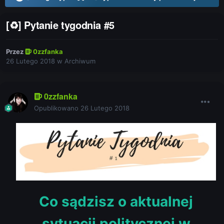
[♻] Pytanie tygodnia #5
Przez
0zzfanka
26 Lutego 2018
w
Archiwum
0zzfanka
Opublikowano
26 Lutego 2018
Co sądzisz o aktualnej
sytuacji politycznej w