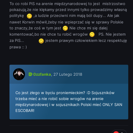
To co robi PiS na arenie międzynarodowej to jest mistrzostwo
pokazują,że nie klękamy przed innymi tylko prowadzimy własną
politykę
,a ludzie przeciwni nim mają ból dupy... Ale jak
nawet Korwin mówił,żeby nie wpieprzać się w sprawy Polskie
to znaczy,że coś w tym jest
Nie chce mi się dalej
komentować,bo nie chce tu robić wrogów
PS. Nie jestem
za PiS...
jestem prawym człowiekiem lecz respektuję
prawa :: )
0zzfanka
,
27 Lutego 2018
Co jest złego w byciu proniemieckim? :D Sojuszników
trzeba mieć a nie robić sobie wrogów na arenie
międzynarodowej i w sojusznikach Polski mieć ONLY SAN
ESCOBAR!