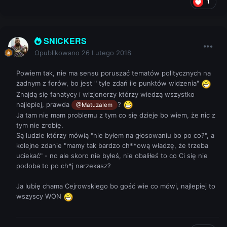
1
SNICKERS
Opublikowano
26 Lutego 2018
Powiem tak, nie ma sensu poruszać tematów politycznych na
żadnym z forów, bo jest " tyle zdań ile punktów widzenia"
Znajdą się fanatycy i wizjonerzy którzy wiedzą wszystko
najlepiej, prawda
?
@Matuzalem
Ja tam nie mam problemu z tym co się dzieje bo wiem, że nic z
tym nie zrobię.
Są ludzie którzy mówią "nie byłem na głosowaniu bo po co?", a
kolejne zdanie "mamy tak bardzo ch**ową władzę, że trzeba
uciekać" - no ale skoro nie byłeś, nie obaliłeś to co Ci się nie
podoba to po ch*j narzekasz?
Ja lubię chama Cejrowskiego bo gość wie co mówi, najlepiej to
wszyscy WON