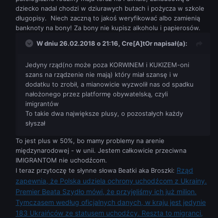
dziecko nadal chodzi w dziurawych butach i pożycza w szkole
długopisy. Niech zaczną to jakoś weryfikować albo zamienią
banknoty na bony! Za bony nie kupisz alkoholu i papierosów.
W dniu 26.02.2018 o 21:16,
Cre[A]tOr
napisał(a):
Jedyny rząd(no może poza KORWINEM i KUKIZEM-oni
szans na rządzenie nie mają) który miał szansę i w
dodatku to zrobił, a mianowicie wyzwolił nas od spadku
nałożonego przez platformę obywatelską, czyli
imigrantów
To takie dwa największe plusy, o pozostałych każdy
słyszał
To jest plus w 50%, bo mamy problemy na arenie
międzynarodowej - w unii. Jestem całkowicie przeciwna
IMIGRANTOM nie uchodźcom.
Rząd
I teraz przytoczę te słynne słowa Beatki aka Broszki:
zapewnia, że Polska udziela ochrony uchodźcom z Ukrainy.
Premier Beata Szydło mówi, że przyjęliśmy ich już milion.
Tymczasem według oficjalnych danych, w kraju jest jedynie
183 Ukraińców ze statusem uchodźcy. Reszta to migranci,