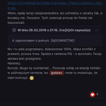
którzy przyjechali do Polski pracować i Polska czerpie z nich
zyski.
Wiem, będę teraz niesprawiedliwa, bo uchodźcy z ukrainy tak, a
brudasy nie. Owszem. Tych zwierząt proszę do Polski nie
wpuszczać.
W dniu 26.02.2018 o 21:16,
Cre[A]tOr
napisał(a):
A zapomniałem o jednym. SĄDOWNICTWO
No i tu pies pogrzebany. Kolesiostwo 100%. Masz konflikt z
prawem, proces trwa. Sędzia z ramienia PiS - z automatu Twoja
sprawa jest przegrana.
Niestety.
Kurcze, długo by wymieniać... Pozwolę sobię na edycję tematu
w późniejszym terminie, bo
mnie tu molestuje, że
@sMoke
mam kończyć.
1