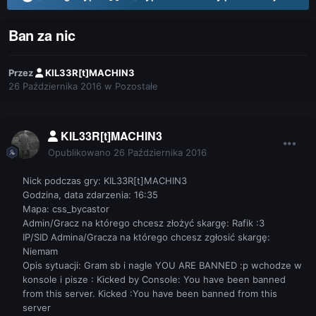
Ban za nic
Przez
KIL33R[t]MACHIN3
26 Października 2016
w
Pozostałe
KIL33R[t]MACHIN3
Opublikowano
26 Października 2016
Nick podczas gry: KIL33R[t]MACHIN3
Godzina, data zdarzenia: 16:35
Mapa: css_bycastor
Admin/Gracz na którego chcesz złożyć skargę: Rafik :3
IP/SID Admina/Gracza na którego chcesz zgłosić skargę:
Niemam
Opis sytuacji: Gram sb i nagle YOU ARE BANNED :p wchodze w
konsole i pisze : Kicked by Console: You have been banned
from this server. Kicked :You have been banned from this
server