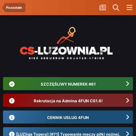
Pozostałe
SZCZĘŚLIWY NUMEREK #61
Rekrutacja na Admina 4FUN CS1.6!
CENNIK USŁUG 4FUN
[LUZliga Typera] [#71] Typowanie meczy piłki nożnej.