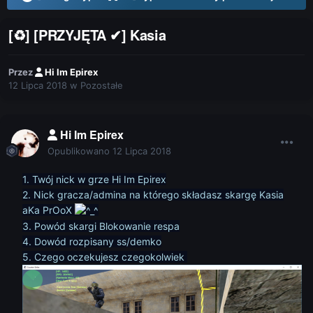
[♻] [PRZYJĘTA ✔] Kasia
Przez
Hi Im Epirex
12 Lipca 2018
w
Pozostałe
Hi Im Epirex
Opublikowano
12 Lipca 2018
1. Twój nick w grze Hi Im Epirex
2. Nick gracza/admina na którego składasz skargę Kasia
aKa PrOoX
3. Powód skargi Blokowanie respa
4. Dowód rozpisany ss/demko
5. Czego oczekujesz czegokolwiek