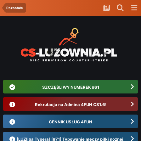
Pozostałe
SZCZĘŚLIWY NUMEREK #61
Rekrutacja na Admina 4FUN CS1.6!
CENNIK USŁUG 4FUN
[LUZliga Typera] [#71] Typowanie meczy piłki nożnej.