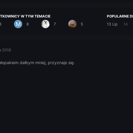
TKOWNICY W TYM TEMACIE
POPULARNE D
8
8
7
5
13 Lip
14
a 2018
łopakiem dałbym mniej, przyznaje się.