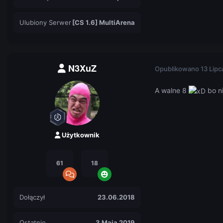
Ulubiony Serwer
[CS 1.6] MultiArena
N3XuZ
Opublikowano
13 Lipc
A walne 8
bo n
Użytkownik
61
18
Dołączył
23.06.2018
Ostatnio
3 Maja 2019