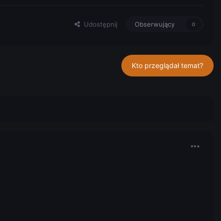
Udostępnij
Obserwujący
0
Kto przeglądał temat?