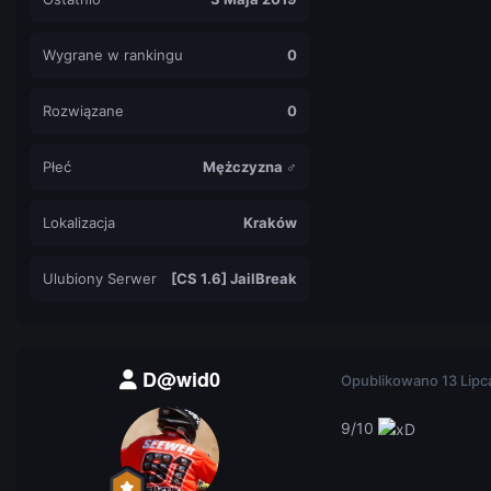
Wygrane w rankingu
0
Rozwiązane
0
Płeć
Mężczyzna ♂
Lokalizacja
Kraków
Ulubiony Serwer
[CS 1.6] JailBreak
D@wid0
Opublikowano
13 Lipc
9/10