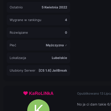
Ostatnio
5 Kwietnia 2022
Wygrane w rankingu
4
Rozwiązane
0
Płeć
Mężczyzna ♂
Lokalizacja
Lubelskie
Ulubiony Serwer
[CS 1.6] JailBreak
KaRoLiNkA
Opublikowano
13 Lipc
No ja ci dam takie 6