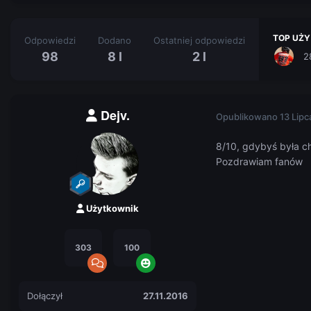
TOP UŻY
Odpowiedzi
Dodano
Ostatniej odpowiedzi
98
8 l
2 l
2
Dejv.
Opublikowano
13 Lipc
8/10, gdybyś była ch
Pozdrawiam fanów
Użytkownik
303
100
Dołączył
27.11.2016