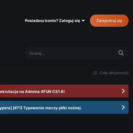
Posiadasz konto? Zaloguj się
Zarejestruj się
Cała aktywność
ekrutacja na Admina 4FUN CS1.6!
ypera] [#71] Typowanie meczy piłki nożnej.