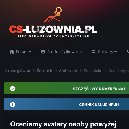
Forum
Strefa użytkownika
Serwery
Strona główna
Śmietnik
Archiwum
Pozostałe
Oceniamy a
SZCZĘŚLIWY NUMEREK #61
CENNIK USŁUG 4FUN
Oceniamy avatary osoby powyżej