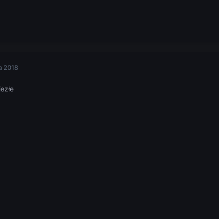
a 2018
iezłe