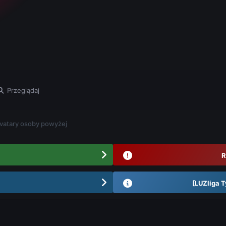
Przeglądaj
vatary osoby powyżej
R
[LUZliga T