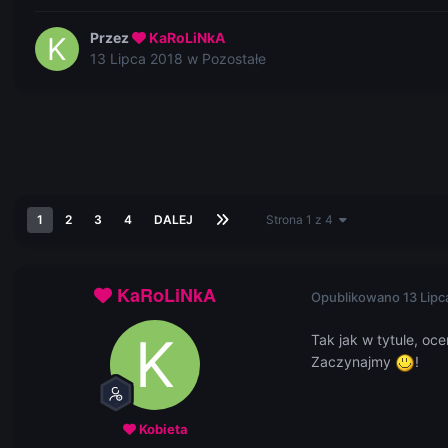
Przez
KaRoLiNkA
13 Lipca 2018
w
Pozostałe
1
2
3
4
DALEJ
Strona 1 z 4
KaRoLiNkA
Opublikowano
13 Lipc
Tak jak w tytule, oc
Zaczynajmy
!
Kobieta