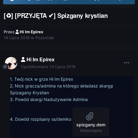
[♻] [PRZYJĘTA ✔] Spizgany krystian
Przez
Hi Im Epirex
14 Lipca 2018
w
Pozostałe
Hi Im Epirex
Opublikowano
14 Lipca 2018
1. Twój nick w grze Hi Im Epirex
2. Nick gracza/admina na którego składasz skargę
Spizagany Krystian
3. Powód skargi Nadużywanie Admina
4. Dowód rozpisany ss/demko
spizgany.dem
Niedostępne