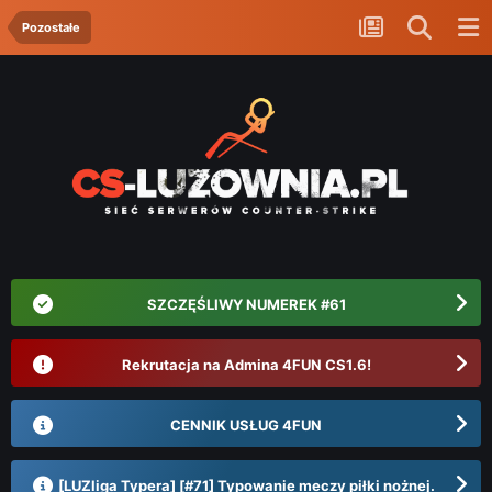
Pozostałe
SZCZĘŚLIWY NUMEREK #61
Rekrutacja na Admina 4FUN CS1.6!
CENNIK USŁUG 4FUN
[LUZliga Typera] [#71] Typowanie meczy piłki nożnej.