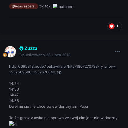
tik tok.
@Adas esperal
1
Zuzza
Opublikowano
28 Lipca 2018
http://695313.node7.pukawka.pl/hltv-1807270733-fy_snow-
1532669580-1532670840.zip
14:24
14:33
14:47
14:56
Dalej mi się nie chce bo ewidentny aim Papa
To że grasz z awka nie sprawa że twój aim jest nie widoczny