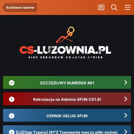
Archiwum banów
SZCZĘŚLIWY NUMEREK #61
Rekrutacja na Admina 4FUN CS1.6!
CENNIK USŁUG 4FUN
[LUZliga Typera] [#71] Typowanie meczy piłki nożnej.