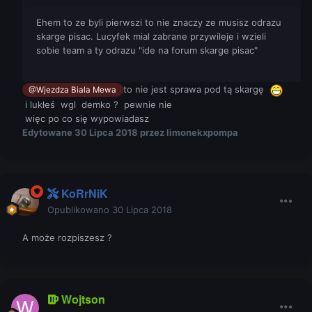
Ehem to ze byli pierwszi to nie znaczy ze musisz odrazu
skarge pisac. Lucyfek mial zabrane przywileje i wzieli
sobie team a ty odrazu "ide na forum skarge pisac"
to nie jest sprawa pod tą skargę
@Wjezdza Biala Mewa
i lukłeś wgl demko ? pewnie nie
więc po co się wypowiadasz
Edytowane
30 Lipca 2018
przez limonekxpompa
KoRrNiK
Opublikowano
30 Lipca 2018
A może rozpiszesz ?
Wojtson