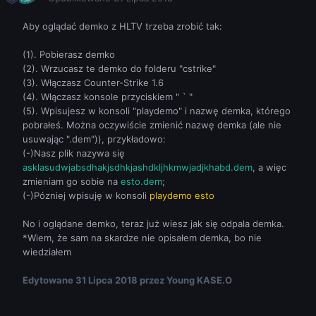
Aby oglądać demko z HLTV trzeba zrobić tak:
(1). Pobierasz demko
(2). Wrzucasz te demko do folderu "cstrike"
(3). Włączasz Counter-Strike 1.6
(4). Włączasz konsole przyciskiem " ` "
(5). Wpisujesz w konsoli "playdemo" i nazwę demka, którego
pobrałeś. Można oczywiście zmienić nazwę demka (ale nie
usuwając ".dem")), przykładowo:
(-)Nasz plik nazywa się
asklasudwjabsdhakjsdhkjashdkljhkmwjadjkhabd.dem
, a więc
zmieniam go sobie na
esto.dem
;
(-)Pózniej wpisuję w konsoli
playdemo esto
No i oglądane demko, teraz już wiesz jak się odpala demka.
*Wiem, że sam na skardze nie opisałem demka, bo nie
wiedziałem
Edytowane
31 Lipca 2018
przez Young KASE.O