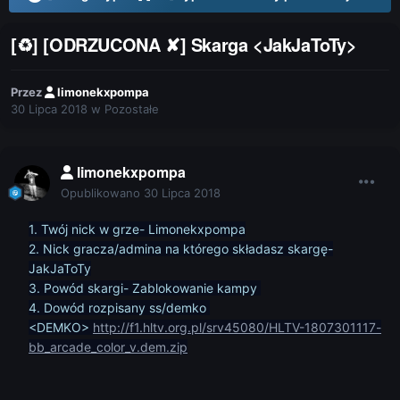
[♻] [ODRZUCONA ✘] Skarga <JakJaToTy>
Przez
limonekxpompa
30 Lipca 2018
w
Pozostałe
limonekxpompa
Opublikowano
30 Lipca 2018
1. Twój nick w grze- Limonekxpompa
2. Nick gracza/admina na którego składasz skargę-
JakJaToTy
3. Powód skargi- Zablokowanie kampy
4. Dowód rozpisany ss/demko
<DEMKO>
http://f1.hltv.org.pl/srv45080/HLTV-1807301117-
bb_arcade_color_v.dem.zip