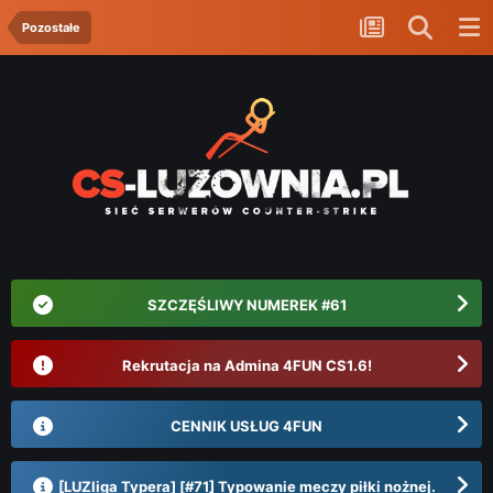
Pozostałe
SZCZĘŚLIWY NUMEREK #61
Rekrutacja na Admina 4FUN CS1.6!
CENNIK USŁUG 4FUN
[LUZliga Typera] [#71] Typowanie meczy piłki nożnej.