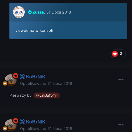
Zuzza
,
31 Lipca 2018
viewdemo w konsoli
2
KoRrNiK
Opublikowano
31 Lipca 2018
Pierwszy był
@JakJaToTy
KoRrNiK
Opublikowano
31 Lipca 2018