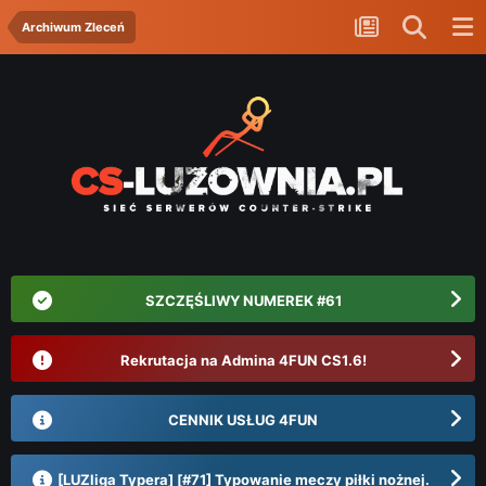
Archiwum Zleceń
SZCZĘŚLIWY NUMEREK #61
Rekrutacja na Admina 4FUN CS1.6!
CENNIK USŁUG 4FUN
[LUZliga Typera] [#71] Typowanie meczy piłki nożnej.