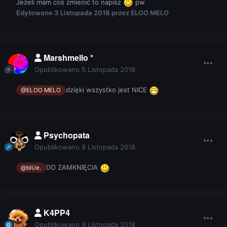
Jeżeli mam coś zmienić to napisz
pw
Edytowane
3 Listopada 2018
przez ELOO MELO
Marshmello *
Opublikowano
5 Listopada 2018
dzięki wszystko jest NICE
@ELOO MELO
Psychopata
Opublikowano
8 Listopada 2018
DO ZAMKNIĘCIA
@blUe.
K4PP4
Opublikowano
9 Listopada 2018