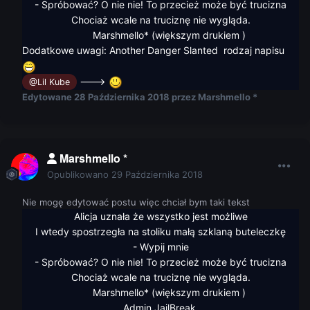
- Spróbować? O nie nie! To przecież może być trucizna
Chociaż wcale na truciznę nie wygląda.
Marshmello* (większym drukiem )
Dodatkowe uwagi: Another Danger Slanted rodzaj napisu
--->
@Lil Kube
Edytowane
28 Października 2018
przez Marshmello *
Marshmello *
Opublikowano
29 Października 2018
Nie mogę edytować postu więc chciał bym taki tekst
Alicja uznała że wszystko jest możliwe
I wtedy spostrzegła na stoliku małą szklaną buteleczkę
- Wypij mnie
- Spróbować? O nie nie! To przecież może być trucizna
Chociaż wcale na truciznę nie wygląda.
Marshmello* (większym drukiem )
Admin JailBreak