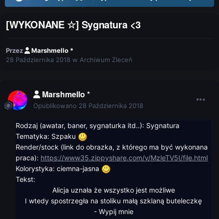
[WYKONANE ☆] Sygnatura <3
Przez
Marshmello *
28 Października 2018
w
Archiwum Zleceń
Marshmello *
Opublikowano
28 Października 2018
Rodzaj (awatar, baner, sygnaturka itd..): Sygnatura
Tematyka: Szpaku
Render/stock (link do obrazka, z którego ma być wykonana
praca):
https://www35.zippyshare.com/v/MzleTV5I/file.html
Kolorystyka: ciemna-jasna
Tekst:
Alicja uznała że wszystko jest możliwe
I wtedy spostrzegła na stoliku małą szklaną buteleczkę
- Wypij mnie