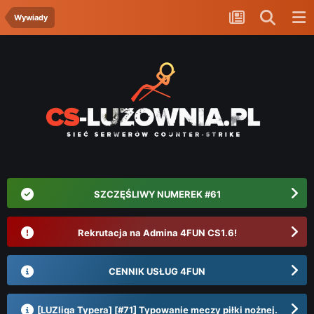
Wywiady
SZCZĘŚLIWY NUMEREK #61
Rekrutacja na Admina 4FUN CS1.6!
CENNIK USŁUG 4FUN
[LUZliga Typera] [#71] Typowanie meczy piłki nożnej.