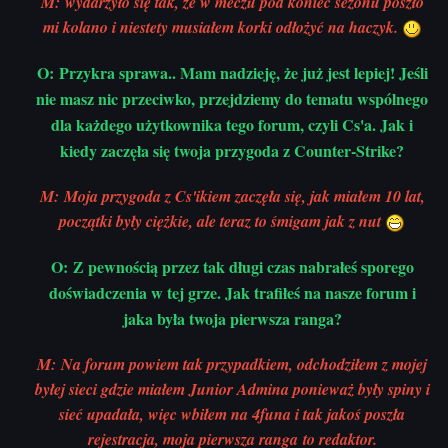
M: wydarzyło się tak, że w meczu pod koniec sezonu poszło
mi kolano i niestety musiałem korki odłożyć na haczyk.
O: Przykra sprawa.. Mam nadzieję, że już jest lepiej! Jeśli
nie masz nic przeciwko, przejdziemy do tematu wspólnego
dla każdego użytkownika tego forum, czyli Cs'a. Jak i
kiedy zaczęła się twoja przygoda z Counter-Strike?
M: Moja przygoda z Cs'ikiem zaczęła się, jak miałem 10 lat,
początki były ciężkie, ale teraz to śmigam jak z nut
O: Z pewnością przez tak długi czas nabrałeś sporego
doświadczenia w tej grze. Jak trafiłeś na nasze forum i
jaka była twoja pierwsza ranga?
M: Na forum powiem tak przypadkiem, odchodziłem z mojej
byłej sieci gdzie miałem Junior Admina ponieważ były spiny i
sieć upadała, więc wbiłem na 4funa i tak jakoś poszła
rejestracja, moja pierwsza ranga to redaktor.