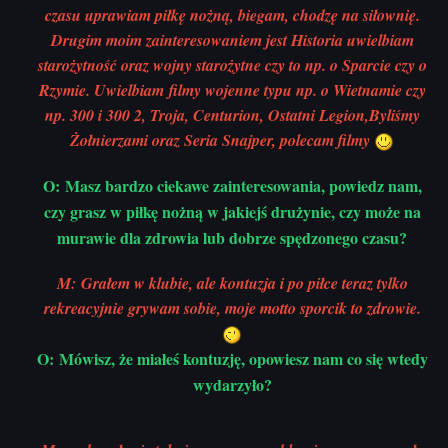
czasu up
rawiam piłkę nożną, biegam, chodzę na siłownię.
Drugim moim zainteresowaniem jest Historia uwielbiam
starożytność oraz wojny starożytne czy to np. o Sparcie czy o
Rzymie. Uwielbiam filmy wojenne typu np. o Wietnamie czy
np. 300 i 300 2, Troja, Centurion, Ostatni Legion,Byliśmy
Żołnierzami oraz Seria Snajper, polecam filmy
O: Masz bardzo ciekawe zainteresowania, powiedz nam,
czy grasz w piłkę nożną w jakiejś drużynie, czy może na
murawie dla zdrowia lub dobrze spędzonego czasu?
M: Grałem w klubie, ale kontuzja i po piłce teraz tylko
rekreacyjnie grywam sobie, moje motto sporcik to zdrowie.
O: Mówisz, że miałeś kontuzję, opowiesz nam co się wtedy
wydarzyło?