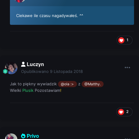
Ciekawe ile czasu nagadywałeś. ^^
1
Luczyn
Opublikowano
9 Listopada 2018
Jak to piękny wywiadzik
z
@ola :>
@Matthy.
Wielki
Plusik
Pozostawiam
!
2
Privo