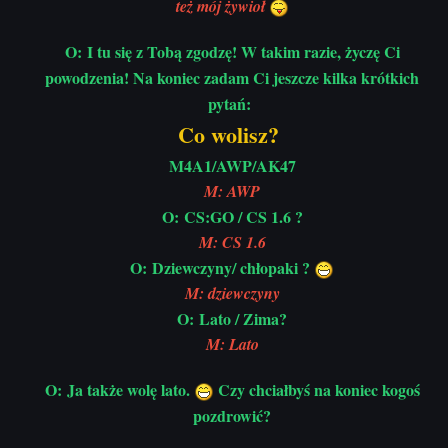
też mój żywioł
O: I tu się z Tobą zgodzę! W takim razie, życzę Ci
powodzenia! Na ko
niec zadam Ci jeszcze kilka krótkich
pytań:
Co wolisz?
M4A1/AWP/AK47
M: AWP
O: CS:GO / CS 1.6 ?
M: CS 1.6
O: Dziewczyny/ chłopaki ?
M: dziewczyny
O: Lato / Zima?
M: Lato
O: Ja także wolę lato.
Czy chciałbyś na koniec kogoś
pozdrowić?