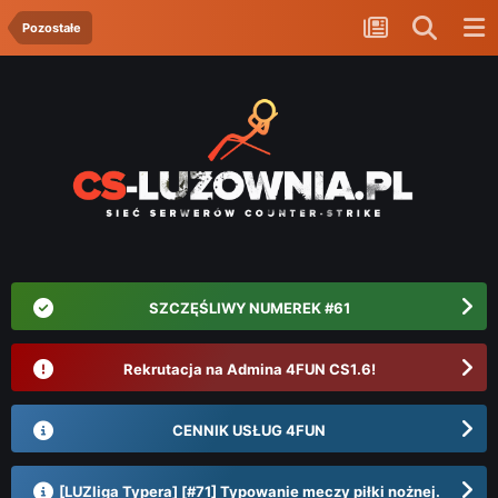
Pozostałe
SZCZĘŚLIWY NUMEREK #61
Rekrutacja na Admina 4FUN CS1.6!
CENNIK USŁUG 4FUN
[LUZliga Typera] [#71] Typowanie meczy piłki nożnej.