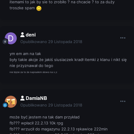
itemami to jak by sie to zrobiło ? na chcacie ? to za duży
troszke spam
deni
Opublikowano
29 Listopada 2018
ym em am na tak
były takie akcje że jakiś siusiaczek kradł itemki z klanu i nikt się
nie przyznawał do tego
nie bijcie za to że napisałem słowo na s ;c
DamiaNB
Opublikowano
29 Listopada 2018
może być jestem na tak dam przykład
fb??? wpłacił 22.2.13 10k rpg
fb??? wrzucił do magazynu 22.2.13 rękawice 222min