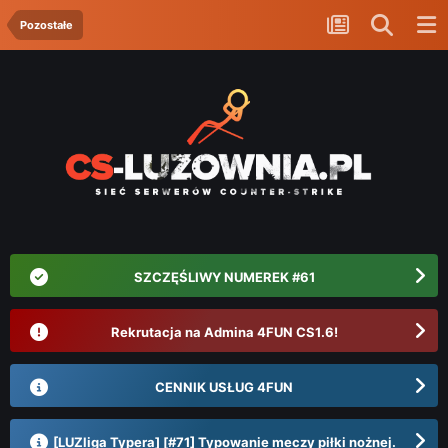
Pozostałe
SZCZĘŚLIWY NUMEREK #61
Rekrutacja na Admina 4FUN CS1.6!
CENNIK USŁUG 4FUN
[LUZliga Typera] [#71] Typowanie meczy piłki nożnej.