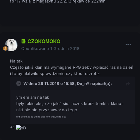
fb??? wziął z magazynu 22.2.13 rękawice 222min
CZOKOMOKO
Opublikowano
1 Grudnia 2018
Na tak
Często jakiś klan ma wymagane RPG żeby wpłacać raz na dzień
i to by ułatwiło sprawdzenie czy ktoś to zrobił.
W dniu 29.11.2018 o 15:58,
De_nY
napisał(a):
ym em am na tak
były takie akcje że jakiś siusiaczek kradł itemki z klanu i
nikt się nie przyznawał do tego
nie bijcie za to że napisałem słowo na s ;c
+1