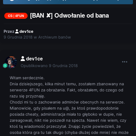
[BAN ✘] Odwołanie od bana
CS | 4FUN
Przez
dev1ce
9 Grudnia 2018
w
Archiwum banów
dev1ce
Opublikowano
9 Grudnia 2018
Witam serdecznie.
Dnia dzisiejszego, kilka minut temu, zostałem zbanowany na
serwerze 4FUN za obrażania. Fakt, obrażałem, do czego od
razu się przyznaję.
Chodzi mi tu o zachowanie adminów obecnych na serwerze.
Mianowicie, gdy pisałem na u@, że ktoś prawdopodobnie
posiada cheaty, administracja miała to głęboko w dupie, nie
zareagowali, nikt nie poszedł na specta. Nawet nie wiem, czy
ktoś tą wiadomość przeczytał. Znając życie powiedzieli, że
osoba która gra tu tak długo (chyba dłużej ode mnie) nie może