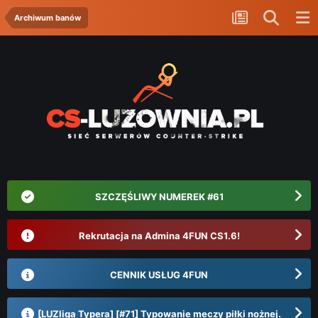
Archiwum banów
SZCZĘŚLIWY NUMEREK #61
Rekrutacja na Admina 4FUN CS1.6!
CENNIK USŁUG 4FUN
[LUZliga Typera] [#71] Typowanie meczy piłki nożnej.