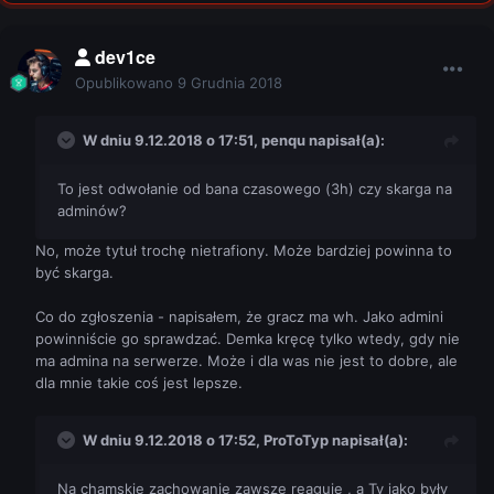
dev1ce
Opublikowano
9 Grudnia 2018
W dniu 9.12.2018 o 17:51,
penqu
napisał(a):
To jest odwołanie od bana czasowego (3h) czy skarga na
adminów?
No, może tytuł trochę nietrafiony. Może bardziej powinna to
być skarga.
Co do zgłoszenia - napisałem, że gracz ma wh. Jako admini
powinniście go sprawdzać. Demka kręcę tylko wtedy, gdy nie
ma admina na serwerze. Może i dla was nie jest to dobre, ale
dla mnie takie coś jest lepsze.
W dniu 9.12.2018 o 17:52,
ProToTyp
napisał(a):
Na chamskie zachowanie zawsze reaguję , a Ty jako były