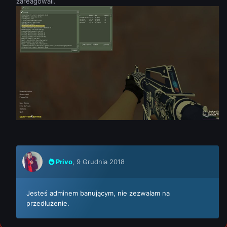
zareagowali.
Privo
,
9 Grudnia 2018
Jesteś adminem banującym, nie zezwalam na
przedłużenie.