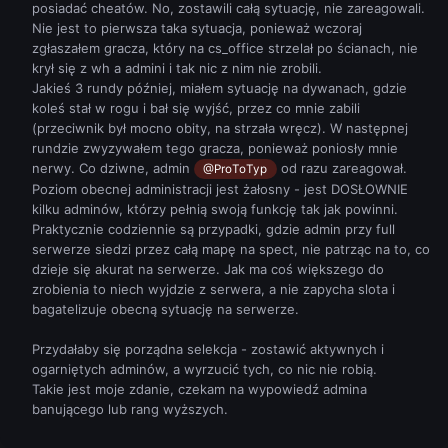
posiadać cheatów. No, zostawili całą sytuację, nie zareagowali.
Nie jest to pierwsza taka sytuacja, ponieważ wczoraj
zgłaszałem gracza, który na cs_office strzelał po ścianach, nie
krył się z wh a admini i tak nic z nim nie zrobili.
Jakieś 3 rundy później, miałem sytuację na dywanach, gdzie
koleś stał w rogu i bał się wyjść, przez co mnie zabili
(przeciwnik był mocno obity, na strzała wręcz). W następnej
rundzie zwyzywałem tego gracza, ponieważ poniosły mnie
nerwy. Co dziwne, admin
od razu zareagował.
@ProToTyp
Poziom obecnej administracji jest żałosny - jest DOSŁOWNIE
kilku adminów, którzy pełnią swoją funkcję tak jak powinni.
Praktycznie codziennie są przypadki, gdzie admin przy full
serwerze siedzi przez całą mapę na spect, nie patrząc na to, co
dzieje się akurat na serwerze. Jak ma coś większego do
zrobienia to niech wyjdzie z serwera, a nie zapycha slota i
bagatelizuje obecną sytuację na serwerze.
Przydałaby się porządna selekcja - zostawić aktywnych i
ogarniętych adminów, a wyrzucić tych, co nic nie robią.
Takie jest moje zdanie, czekam na wypowiedź admina
banującego lub rang wyższych.