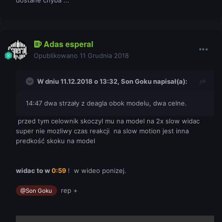
Adas esperal
Opublikowano
11 Grudnia 2018
W dniu 11.12.2018 o 13:32,
Son Goku
napisał(a):
14:47 dwa strzały z deagla obok modelu, dwa celne.
przed tym celownik skoczyl mu na model na 2x slow widac
super nie mozliwy czas reakcji na slow motion jest inna
predkość skoku na model
widac to w
0:59
! w wideo ponizej.
rep +
@Son Goku