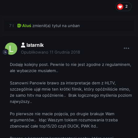
2
7 l
Aluś
zmienił(a) tytuł na
unban
latarnik
Opublikowano
11 Grudnia 2018
Dodaję kolejny post. Pewnie to nie jest zgodne z regulaminem,
ale wybaczcie musiałem..
Szanowni Panowie brawo za interpretacje dem z HLTV,
szczególnie ujął mnie ten krótki filmik, który opóźniliście mimo,
że samo hltv ma opóźnienie.. Brak logicznego myślenia poziom
najwyższy..
Po pierwsze nie macie pojęcia, po drugie brakuje Wam
argumentów.. Idąc Waszym tokiem rozumowania trzeba
zbanować całe top15/20 czyli DUCK, PWK itd..