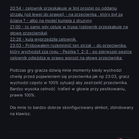
20:54 - celownik przeskakuje w linii prostej po oddaniu
strzału (od lewej do prawej) - na przeciwnka , który był za
ścianą ? - albo na model kumpla z druzyny
21:00 - to samo gdy celuje w trupa (celownik przeskakuje na
głowe przeciwnika)
22:28 - kula wyprzedziła celownik
23:03 - Próbowałem rozkmninić ten strzał - do przeciwnika,
który wychodził zza rogu - Pestka 1 2-3 - po pierwszej pestce
celownik odjeżdza w prawo wprost na głowę przeciwnika
Podczas gry gracza dziwią mnie momenty kiedy wychodzi
chwilę przed pojawieniem się przeciwnika jak np 23:03, gracz
wychodzi często w 100% sytuacji aby zestrzelić przeciwnika.
Bardzo wysoka celność trafień w głowie przy pestkowaniu,
prawie 100%.
Dla mnie to bardzo dobrze skonfigurowany aimbot, zbindowany
na klawisz.