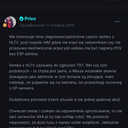
Privo
Opublikowano
11 Grudnia 2018
Nie interesuje mnie zlagowane/opóźnione często demko z
HLTV, pod rozpiski AIM gdzie nie kręci się celownikiem czy nie
przesuwa mechanicznie przez pół widoku ma być nagrany POV
bez ESP admina.
Demka z HLTV używamy do zgłoszeń TXT, WH czy tym
podobnych - to chyba jest jasne, a Wasze wszelakie słowne
dywagacje jako adminów w tym temacie są żenujące, mam
nadzieję, że pojawicie się na zebraniu, bo przewiduję rozmowę
z OP serwera.
Dodatkowo potrzeba trzech plusów a nie jednej spalonej akcji.
Otwieram temat i czekam na odpowiednie sprostowanie, to nie
sieć serwerów XAA.pl by taki ochłap robić, Wy jesteście
niepoważni, za dużo luzu z nazwy sobie wzięliście. Jakbyście
pierwszy raz byli na jakiejś sieci CS'a.