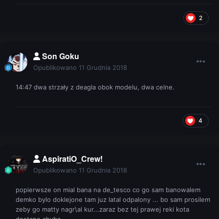
2
Son Goku
Opublikowano
11 Grudnia 2018
14:47 dwa strzały z deagla obok modelu, dwa celne.
4
AspiratiO_Crew!
Opublikowano
11 Grudnia 2018
popierwsze on mial bana na de_tesco co go sam banowalem
demko bylo doklejone tam juz latal odpalony ... bo sam prosilem
zeby go matty nagr\al kur...zaraz bez tej prawej reki kota
dostane chyba ...