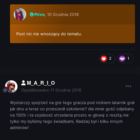
Privo
,
10 Grudnia 2018
Post nic nie wnoszący do tematu.
2
1
M_A_R_I_O
Opublikowano
11 Grudnia 2018
Wystarczy spojrzeć na gre tego gracza pod nickiem latarnik grał
jak dno a teraz co przeszedł szkolenie? dla mnie gość odjebany
na 100% i ta szybkość strzelania prosto w głowę z resztą nie
tylko my byliśmy tego świadkami, Radziej był i kilku innych
adminów!