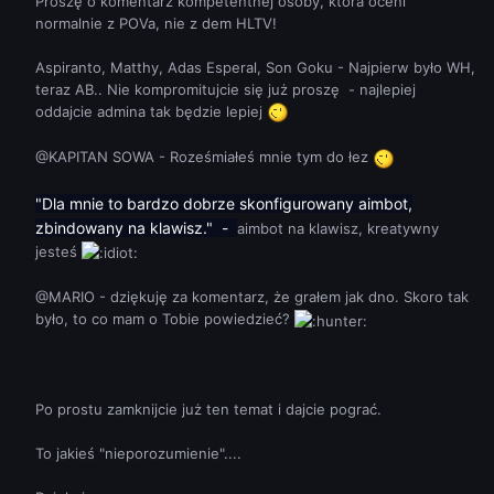
Proszę o komentarz kompetentnej osoby, która oceni
normalnie z POVa, nie z dem HLTV!
Aspiranto, Matthy, Adas Esperal, Son Goku - Najpierw było WH,
teraz AB.. Nie kompromitujcie się już proszę - najlepiej
oddajcie admina tak będzie lepiej
@KAPITAN SOWA - Roześmiałeś mnie tym do łez
"Dla mnie to bardzo dobrze skonfigurowany aimbot,
zbindowany na klawisz." -
aimbot na klawisz, kreatywny
jesteś
@MARIO - dziękuję za komentarz, że grałem jak dno. Skoro tak
było, to co mam o Tobie powiedzieć?
Po prostu zamknijcie już ten temat i dajcie pograć.
To jakieś "nieporozumienie"....