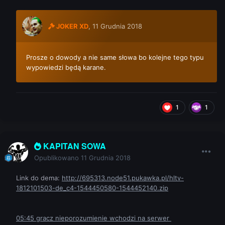
JOKER XD
,
11 Grudnia 2018
Prosze o dowody a nie same słowa bo kolejne tego typu
wypowiedzi będą karane.
1
1
KAPITAN SOWA
Opublikowano
11 Grudnia 2018
Link do dema:
http://695313.node51.pukawka.pl/hltv-
1812101503-de_c4-1544450580-1544452140.zip
05:45 gracz nieporozumienie wchodzi na serwer