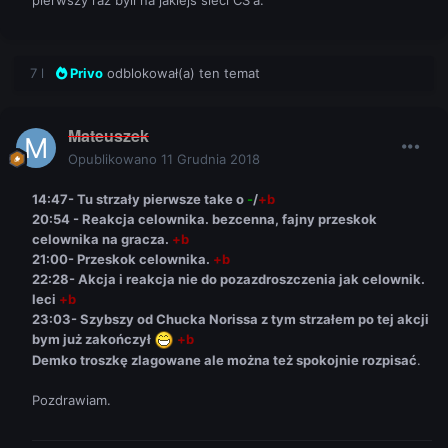
7 l
Privo
odblokował(a) ten temat
Mateuszek
Opublikowano
11 Grudnia 2018
14:47- Tu strzały pierwsze take o
-
/
+b
20:54 - Reakcja celownika. bezcenna, fajny przeskok
celownika na gracza.
+b
21:00- Przeskok celownika.
+b
22:28- Akcja i reakcja nie do pozazdroszczenia jak celownik.
leci
+b
23:03- Szybszy od Chucka Norissa z tym strzałem po tej akcji
bym już zakończył
+b
Demko troszkę zlagowane ale można też spokojnie rozpisać
.
Pozdrawiam.