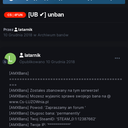
[UB ✔] unban
CS | 4FUN
Przez
latarnik
10 Grudnia 2018
w
Archiwum banów
latarnik
Opublikowano
10 Grudnia 2018
[AMXBans]
============================================
===
[AMXBans] Zostales zbanowany na tym serwerze!
[AMXBans] Mozesz wyjasnic sprawe swojego bana na @
www.Cs-LUZOWnia.pl
[AMXBans] Powod: 'Zapraszamy an forum '
[AMXBans] Dlugosc bana: 'permanently'
[AMXBans] Twoj SteamID: 'STEAM_0:1:12387662'
[AMXBans] Twoje IP: '***********'