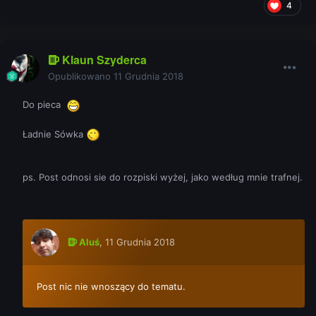
4
Klaun Szyderca
Opublikowano
11 Grudnia 2018
Do pieca
Ładnie Sówka
ps. Post odnosi sie do rozpiski wyżej, jako według mnie trafnej.
Aluś
,
11 Grudnia 2018
Post nic nie wnoszący do tematu.