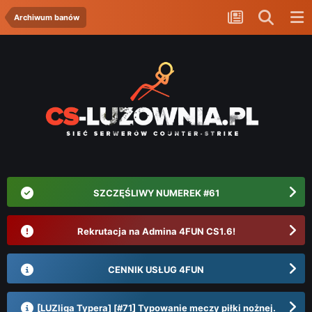
Archiwum banów
SZCZĘŚLIWY NUMEREK #61
Rekrutacja na Admina 4FUN CS1.6!
CENNIK USŁUG 4FUN
[LUZliga Typera] [#71] Typowanie meczy piłki nożnej.