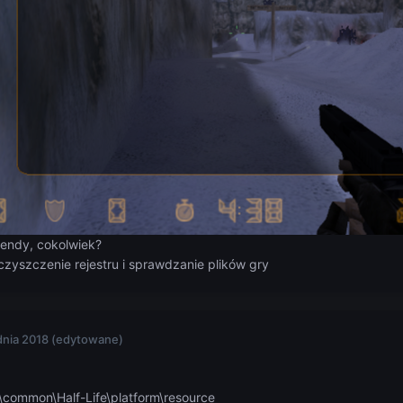
endy, cokolwiek?
 czyszczenie rejestru i sprawdzanie plików gry
dnia 2018
(edytowane)
common\Half-Life\platform\resource