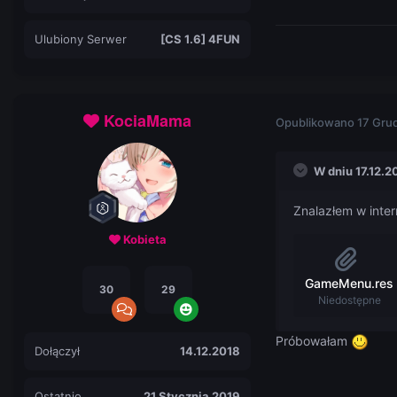
Ulubiony Serwer
[CS 1.6] 4FUN
KociaMama
Opublikowano
17 Gru
W dniu 17.12.2
Znalazłem w inter
Kobieta
GameMenu.res
30
29
Niedostępne
Próbowałam
Dołączył
14.12.2018
Ostatnio
21 Stycznia 2019