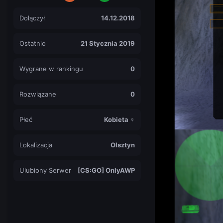
Dołączył
14.12.2018
Ostatnio
21 Stycznia 2019
Wygrane w rankingu
0
Rozwiązane
0
Płeć
Kobieta ♀
Lokalizacja
Olsztyn
Ulubiony Serwer
[CS:GO] OnlyAWP