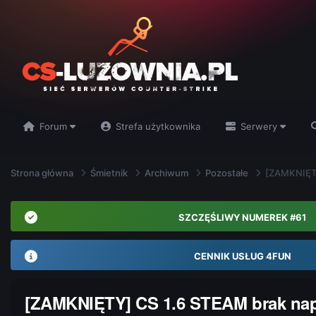
Forum
Strefa użytkownika
Serwery
Strona główna
Śmietnik
Archiwum
Pozostałe
[ZAMKNIĘTY
SZCZĘŚLIWY NUMEREK #61
CENNIK USŁUG 4FUN
[ZAMKNIĘTY] CS 1.6 STEAM brak napi