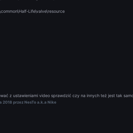
common\Half-Life\valve\resource
wać z ustawieniami video sprawdzić czy na innych też jest tak sam
a 2018
przez NesTo a.k.a Nike