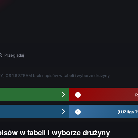
Przeglądaj
] CS 1.6 STEAM brak napisów w tabeli i wyborze drużyny
R
[LUZliga T
sów w tabeli i wyborze drużyny