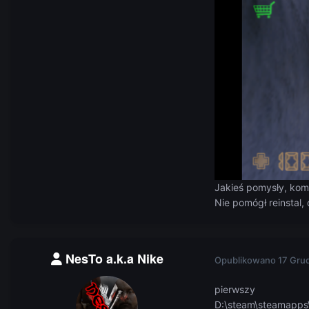
Jakieś pomysły, kom
Nie pomógł reinstal,
NesTo a.k.a Nike
Opublikowano
17 Gru
pierwszy
D:\steam\steamapps\