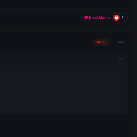
1
KociaMama
Autor