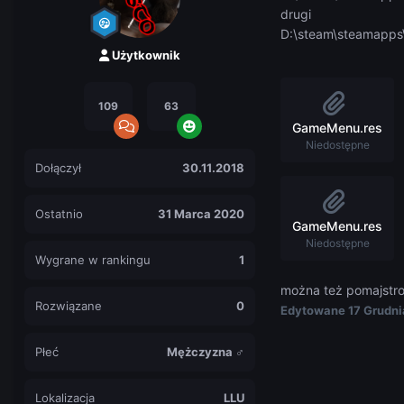
drugi
D:\steam\steamapps\
Użytkownik
109
63
GameMenu.res
Niedostępne
Dołączył
30.11.2018
Ostatnio
31 Marca 2020
GameMenu.res
Niedostępne
Wygrane w rankingu
1
można też pomajstro
Rozwiązane
0
Edytowane
17 Grudni
Płeć
Mężczyzna ♂
Lokalizacja
LLU