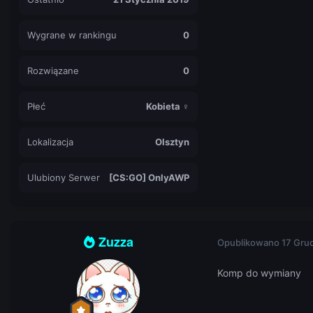
Wygrane w rankingu
0
Rozwiązane
0
Płeć
Kobieta ♀
Lokalizacja
Olsztyn
Ulubiony Serwer
[CS:GO] OnlyAWP
Zuzza
Opublikowano
17 Gru
Komp do wymiany