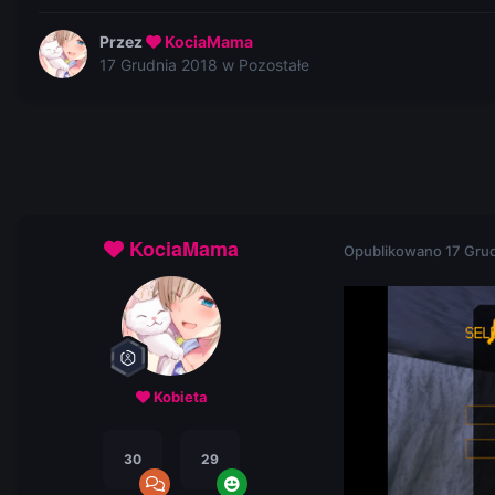
Przez
KociaMama
17 Grudnia 2018
w
Pozostałe
KociaMama
Opublikowano
17 Gru
Kobieta
30
29