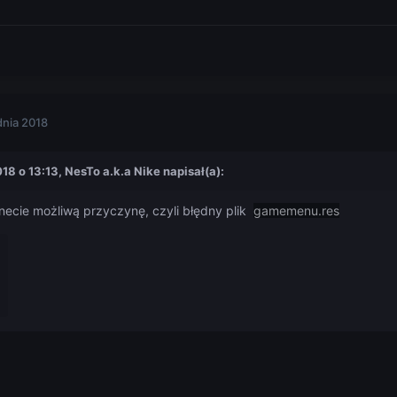
dnia 2018
018 o 13:13,
NesTo a.k.a Nike
napisał(a):
necie możliwą przyczynę, czyli błędny plik
gamemenu.res