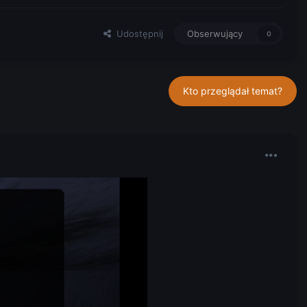
Udostępnij
Obserwujący
0
Kto przeglądał temat?