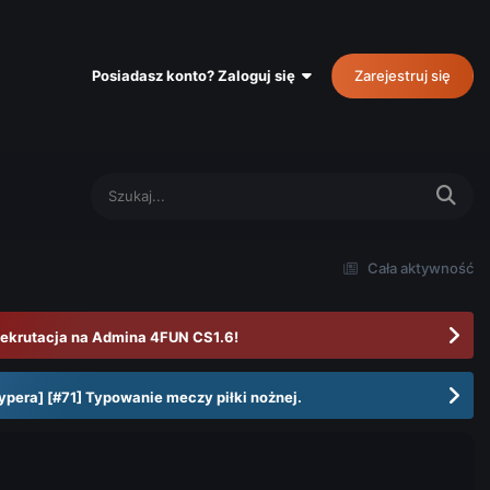
Posiadasz konto? Zaloguj się
Zarejestruj się
Cała aktywność
ekrutacja na Admina 4FUN CS1.6!
ypera] [#71] Typowanie meczy piłki nożnej.