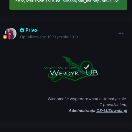
http://csluzowniapl.e-kei.pl/bans/ban_list.php?bid=9355
Privo
Opublikowano
10 Stycznia 2019
Wiadomość wygenerowana automatycznie.
Z poważaniem,
Administracja
CS-LUZownia.pl