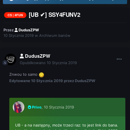
[UB ✔] SSY4FUNV2
CS | 4FUN
Przez
DudusZPW
10 Stycznia 2019
w
Archiwum banów
DudusZPW
Opublikowano
10 Stycznia 2019
Znwou to samo
Edytowane
10 Stycznia 2019
przez DudusZPW
Privo
,
10 Stycznia 2019
UB - a na następny, może trzeci raz: to jest link do bana.