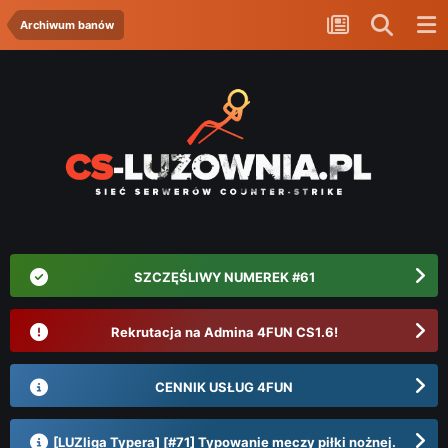
Archiwum banów
SZCZĘŚLIWY NUMEREK #61
Rekrutacja na Admina 4FUN CS1.6!
CENNIK USŁUG 4FUN
[LUZliga Typera] [#71] Typowanie meczy piłki nożnej.