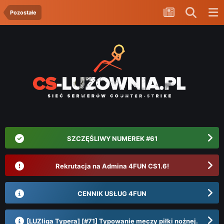
Pozostałe
SZCZĘŚLIWY NUMEREK #61
Rekrutacja na Admina 4FUN CS1.6!
CENNIK USŁUG 4FUN
[LUZliga Typera] [#71] Typowanie meczy piłki nożnej.