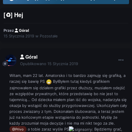
[♻] Hej
Przez
Góral
15 Stycznia 2019
w
Pozostałe
Góral
Opublikowano
15 Stycznia 2019
Witam, mam 22 lat. Amatorsko i to bardzo zajmuję się grafiką, a
raczej się bawię PS
ByłByłem tutaj kiedyś grafikiem
zajmowałem się działem grafiki przez dłuższy, musiałem odejść
ze względów prywatnych, które przedstawię bo nie jest to
tajemnicą... Od dziecka miałem plan iść do wojska, nadarzyła się
okazja by wstąpić do służby przygotowawczej. Ukończyłam cały
proces zwiazany z tym. Dokonałam ślubowania, a teraz jestem
już na końcowym etapie wstąpienia do jednostki. Myślę że
każdy zrozumiał moja decyzje i nie ma mi nikt tego za złe.
a tobie zaraz wyśle PS
Będziemy grać,
@Privo