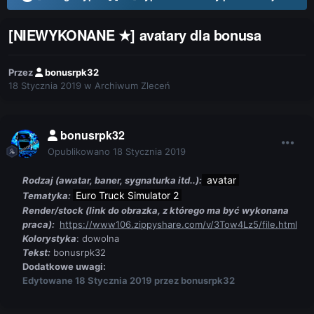
[NIEWYKONANE ★] avatary dla bonusa
Przez
bonusrpk32
18 Stycznia 2019
w
Archiwum Zleceń
bonusrpk32
Opublikowano
18 Stycznia 2019
avatar
Rodzaj (awatar, baner, sygnaturka itd..):
Euro Truck Simulator 2
Tematyka:
Render/stock (link do obrazka, z którego ma być wykonana
praca):
https://www106.zippyshare.com/v/3Tow4Lz5/file.html
Kolorystyka
: dowolna
Tekst:
bonusrpk32
Dodatkowe uwagi:
Edytowane
18 Stycznia 2019
przez bonusrpk32