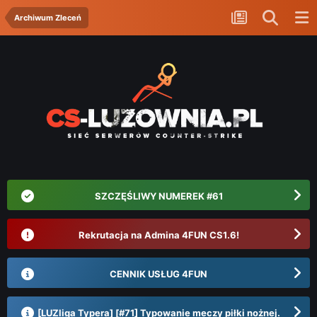
Archiwum Zleceń
SZCZĘŚLIWY NUMEREK #61
Rekrutacja na Admina 4FUN CS1.6!
CENNIK USŁUG 4FUN
[LUZliga Typera] [#71] Typowanie meczy piłki nożnej.