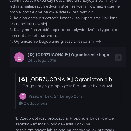
dawny sposób expa czyli easy/medium. Edycja z 50 lvl była
jedna z najlepszych edycji historii serwera, również expienie
bronie podzielone na dwie ścieżki tez było git.
2. Kolejna opcja przywrócić luzaczki za kupno sms i jak inne
płatności jak dawniej.
3. Klany można zrobić dopiero po upływie dwóch tygodni od
momentu resetu serwera.
4. Ograniczenie bugowanie graczy z respa zm -->