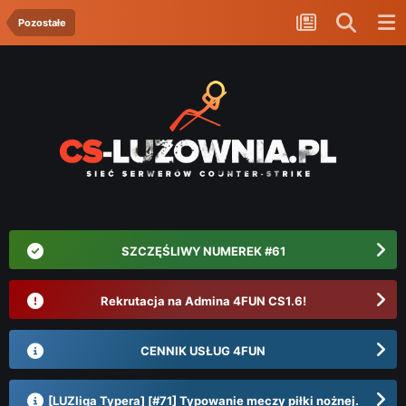
Pozostałe
SZCZĘŚLIWY NUMEREK #61
Rekrutacja na Admina 4FUN CS1.6!
CENNIK USŁUG 4FUN
[LUZliga Typera] [#71] Typowanie meczy piłki nożnej.