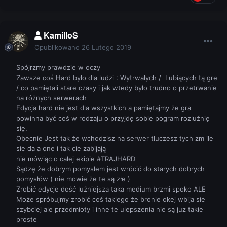
KamilloS
Opublikowano
26 Lutego 2019
Spójrzmy prawdzie w oczy
Zawsze coś Hard było dla ludzi : Wytrwałych / Lubiących tą gre
/ co pamiętali stare czasy i jak wtedy było trudno o przetrwanie
na różnych serwerach
Edycja hard nie jest dla wszystkich a pamiętajmy że gra
powinna być coś w rodzaju o przyjdę sobie pogram rozluźnię
się.
Obecnie Jest tak że wchodzisz na serwer tłuczesz tych zm ile
sie da a one i tak cie zabijają
nie mówiąc o całej ekipie #TRAJHARD
Sądzę że dobrym pomysłem jest wrócić do starych dobrych
pomysłów ( nie mowie że te są złe )
Zrobić edycje dość luźniejsza taka medium brzmi spoko ALE
Może spróbujmy zrobić coś takiego że bronie okej wbija sie
szybciej ale przedmioty i inne te ulepszenia nie są juz takie
proste