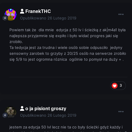
FranekTHC
Opublikowano
26 Lutego 2019
Powiem tak że dla mnie edycja z 50 lv i ścieżką z ak|m4a1 była
najlepsza przyjemnie się expiło i było widać progres jaki się
zrobiło.
Ta tedycja jest za trudna i wiele osób sobie odpusciło jedyny
sensowny zarobek to grzyby z 20/25 osób na serwerze zrobiło
się 5/9 to jest ogromna róznica ogólnie to pomysł na duży + .
3
o ja pisiont groszy
Opublikowano
26 Lutego 2019
jestem za edycja 50 lvl lecz nie ta co były ścieżki gdyż każdy i