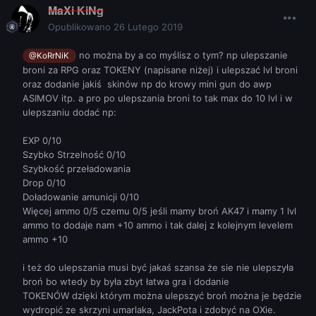
MaXi KiNg
Opublikowano
26 Lutego 2019
no można by a co myślisz o tym? np ulepszanie
@KoRrNiK
broni za RPG oraz TOKENY (napisane niżej) i ulepszać lvl broni
oraz dodanie jakiś skinów np do krowy mini gun do awp
ASIMOV itp. a pro po ulepszania broni to tak max do 10 lvl i w
ulepszaniu dodać np:
EXP 0/10
Szybko Strzelność 0/10
Szybkość przeładowania
Drop 0/10
Doładowanie amunicji 0/10
Więcej ammo 0/5 czemu 0/5 jeśli mamy broń AK47 i mamy 1 lvl
ammo to dodaje nam +10 ammo i tak dalej z kolejnym levelem
ammo +10
i też do ulepszania musi być jakaś szansa że sie nie ulepszyła
broń bo wtedy by była zbyt łatwa gra i dodanie
TOKENÓW dzięki którym można ulepszyć broń można je będzie
wydropić ze skrzyni umarlaka, JackPota i zdobyć na OXie.