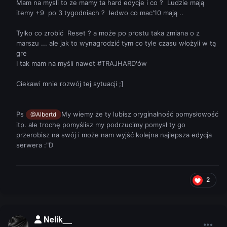
Mam na mysli to ze mamy ta hard edycje i co ? Ludzie mają
itemy +9 po 3 tygodniach ? ledwo co mac'10 mają ..
Tylko co zrobić Reset ? a może po prostu taka zmiana o z
marszu ... ale jak to wynagrodzić tym co tyle czasu włożyli w tą
gre
I tak mam na myśli nawet #TRAJHARD'ów
Ciekawi mnie rozwój tej sytuacji ;]
Ps
My wiemy że ty lubisz oryginalność pomysłowość
@Albertd
itp. ale
trochę
pomyślisz
my podrzucimy pomysł ty go
przerobisz na swój i może nam wyjść kolejna najlepsza edycja
serwera :"D
2
Nelik__