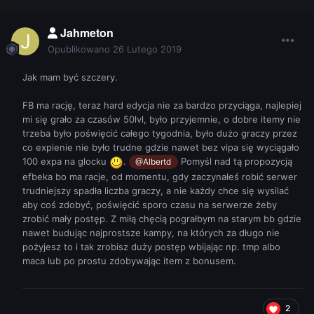
Jahmeton
Opublikowano
26 Lutego 2019
Jak mam być szczery.
FB ma rację, teraz hard edycja nie za bardzo przyciąga, najlepiej
mi się grało za czasów 50lvl, było przyjemnie, o dobre itemy nie
trzeba było poświęcić całego tygodnia, było dużo graczy przez
co expienie nie było trudne gdzie nawet bez vipa się wyciągało
100 expa na glocku
.
Pomyśl nad tą propozycją
@Albertd
efbeka bo ma racje, od momentu, gdy zaczynałeś robić serwer
trudniejszy spadła liczba graczy, a nie każdy chce się wysilać
aby coś zdobyć, poświęcić sporo czasu na serwerze żeby
zrobić mały postęp. Z miłą chęcią pograłbym na starym bb gdzie
nawet budując najprostsze kampy, na których za długo nie
pożyjesz to i tak zrobisz duży postęp wbijając np. tmp albo
maca lub po prostu zdobywając item z bonusem.
2