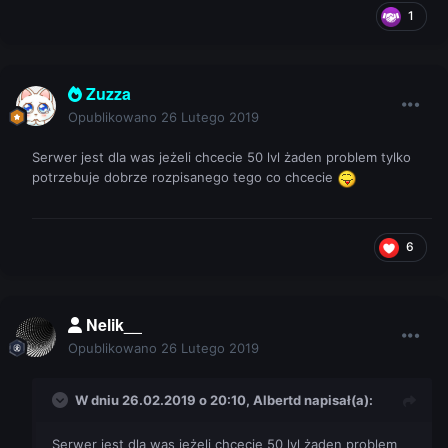
1
Zuzza
Opublikowano
26 Lutego 2019
Serwer jest dla was jeżeli chcecie 50 lvl żaden problem tylko
potrzebuje dobrze rozpisanego tego co chcecie
6
Nelik__
2. Dlaczego uważasz że jest to potrzebne: Myślę ze to
jest również dodatkowy sposób by uratować serwer do
Opublikowano
26 Lutego 2019
dawnej grywalności jak kiedyś.
https://scr.hu/1yyaKO4
3. Link jeśli jest: ---
W dniu 26.02.2019 o 20:10,
Albertd
napisał(a):
4. Twój nick z gry: fb???
Serwer jest dla was jeżeli chcecie 50 lvl żaden problem