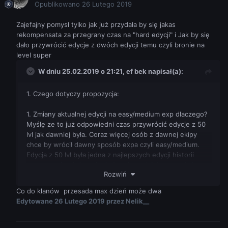
Opublikowano
26 Lutego 2019
Zajefajny pomysł tylko jak już przydała by się jakas
rekompensata za przegrany czas na "hard edycji" i Jak by się
dało przywrócić edycje z dwóch edycji temu czyli bronie na
level super
W dniu 25.02.2019 o 21:21,
ef bek
napisał(a):
1. Czego dotyczy propozycja:
1. Zmiany aktualnej edycji na easy/medium exp dlaczego?
Myślę ze to już odpowiedni czas przywrócić edycje z 50
lvl jak dawniej była. Coraz więcej osób z dawnej ekipy
chce by wrócił dawny sposób expa czyli easy/medium.
Edycja z 50 lvl była jedna z najlepszych edycji historii
serwera, również expienie bronie podzielone na dwie
Rozwiń
ścieżki tez było git.
2. Kolejna opcja przywrócić luzaczki za kupno sms i jak
Co do klanów przesada max dzień może dwa
inne płatności jak dawniej.
Edytowane
26 Lutego 2019
przez Nelik__
3. Klany można zrobić dopiero po upływie dwóch tygodni
od momentu resetu serwera.
4. Ograniczenie bugowanie graczy z respa zm -->