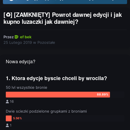
[♻] [ZAMKNIĘTY] Powrot dawnej edycji i jak
kupno luzaczki jak dawniej?
Przez
ef bek
25 Lutego 2019
w
Pozostałe
Nowa edycja?
1. Ktora edycje byscie chceli by wrocila?
50 lvl wszystkie bronie
16
Dwie sciezki podzielone grupkami z broniami
1