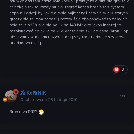
tak wybierał tam gdzie była krowa i praktycznie nikt nie grał ta 2
scieżką a tak to każdy musiał zagrać każda bronią ten system
expa z 1 edycji był jak dla mnie najlepszy i pewnie wielu starych
graczy sie ze mna zgodzi ( oczywiśćie zbalansować to żeby nie
było ze z p228 bije sie po 1k na 140 lvl tylko jakos inaczej to
rozplanować np skille co x lvl dostajemy skill do danej broni i np
ulepszamy w niej magazynek dmg szybkostrzelnosc szybkosc
przeladowania itp
3
KoRrNiK
Opublikowano
26 Lutego 2019
Bronie za PR??