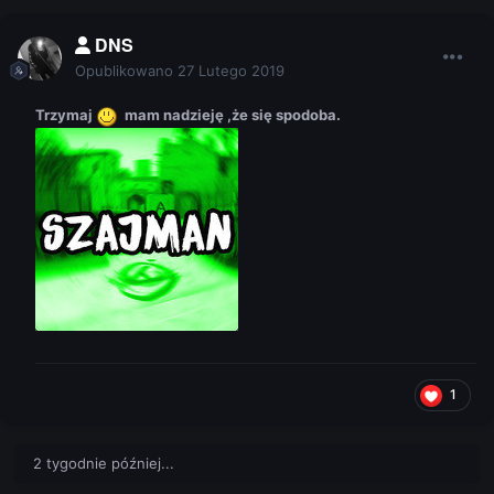
DNS
Opublikowano
27 Lutego 2019
Trzymaj
mam nadzieję ,że się spodoba.
1
2 tygodnie później...