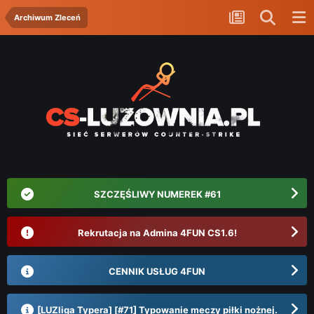
Archiwum Zleceń
SZCZĘŚLIWY NUMEREK #61
Rekrutacja na Admina 4FUN CS1.6!
CENNIK USŁUG 4FUN
[LUZliga Typera] [#71] Typowanie meczy piłki nożnej.