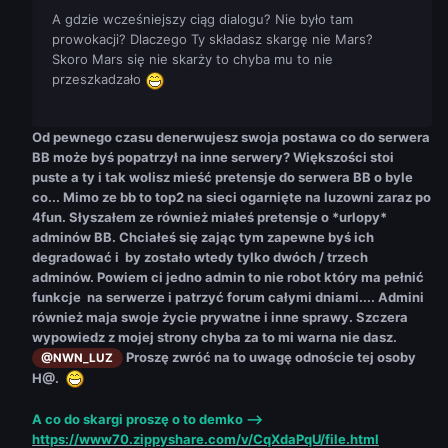
A gdzie wcześniejszy ciąg dialogu? Nie było tam
prowokacji? Dlaczego Ty składasz skargę nie Mars?
Skoro Mars się nie skarży to chyba mu to nie
przeszkadzało
Od pewnego czasu denerwujesz swoja postawa co do serwera
BB może byś popatrzył na inne serwery? Większości stoi
puste a ty i tak wolisz mieść pretensje do serwera BB o byle
co... Mimo ze bb to top2 na sieci ogarnięte na luzowni zaraz po
4fun. Słyszałem ze również miałeś pretensje o *urlopy*
adminów BB. Chciałeś się zając tym zapewne byś ich
degradować i by zostało wtedy tylko dwóch / trzech
adminów. Powiem ci jedno admin to nie robot który ma pełnić
funkcje na serwerze i patrzyć forum całymi dniami.... Admini
również maja swoje życie prywatne i inne sprawy. Szczera
wypowiedz z mojej strony chyba za to mi warna nie dasz.
Proszę zwróć na to uwagę odnoście tej osoby
@NWN_LUZ
H@.
A co do skargi proszę o to demko -->
https://www70.zippyshare.com/v/CqXdaPqU/file.html