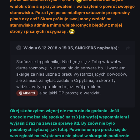
wielokrotnie się przyznawałem i walczyłem o powrót swojego
stanowiska. Po za tym po co miałbym sztucznie przeprosiny
pisać czy coś? Skoro próbuje swej mocy wrócić na
stanowisko admina mimo wielokrotnych błędów z mojej
strony i pisanych rezygnacji.
W dniu 6.12.2018 o 15:05,
SNICKERS
napisał(a):
Skończcie tą polemikę. Nie będę się z Tobą wdawał w
durną rozmowę. Nie mam nic do serwera bb. Uważałem
skargę za niesluszna z braku wystarczających dowodów,
ale zamiast zamykać zadałem Ci pytania, a skoro Ty
widzisz w tym problem to już twój problem.
albo jakiś OP proszę o werdykt.
@Albertd
Okej skończyłem więcej nie mam nic do gadania. Jeśli
chcecie można się spotkać na ts3 jak wyżej wspomniałem i
wyjaśnić raz na zawsze sprawę itd. By znów nie było
podobnych sytuacji jak tutaj. Powinienem po prostu się do
was zgłosić na ts3/steam a nie pisać w skargach publicznie