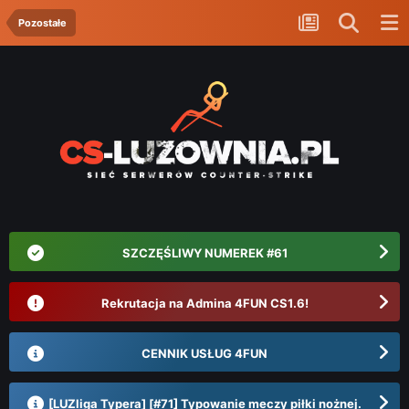
Pozostałe
SZCZĘŚLIWY NUMEREK #61
Rekrutacja na Admina 4FUN CS1.6!
CENNIK USŁUG 4FUN
[LUZliga Typera] [#71] Typowanie meczy piłki nożnej.