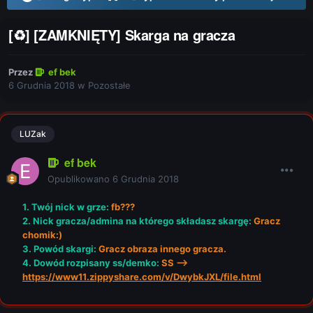
[♻] [ZAMKNIĘTY] Skarga na gracza
Przez
ef bek
6 Grudnia 2018
w
Pozostałe
LUZak
ef bek
Opublikowano
6 Grudnia 2018
1. Twój nick w grze:
fb???
2. Nick gracza/admina na którego składasz skargę:
Gracz
chomik:)
3. Powód skargi:
Gracz obraza innego gracza.
4. Dowód rozpisany ss/demko:
SS -->
https://www11.zippyshare.com/v/DwybkJXL/file.html