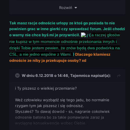
Rozwiń
Ogarnięty [a raczej dopieszczony] to jest technicznie na
drugim miejscu, nic poza tym, a powody są jakie są tego i
nie chcesz zaczynać tego tematu, bo polegniesz na całej
Tak masz racje odnoście urlopy ze ktoś go posiada to nie
linii jak zasypię Cię argumentacją, a raczej głosów nie
powinien grac w inne gierki czy sprawdzać forum. Jeśli chodzi
kupisz w tym momencie odnośnie przekonania innych i
o warny nie chce byś mi je przywrócił.
(
a raczej głosów
dzięki Tobie jestem pewien, że znów będą dwa podwórka
nie kupisz w tym momencie odnośnie przekonania innych i
na CSL, a nie jedno wspólne z Wami.
dzięki Tobie jestem pewien, że znów będą dwa podwórka na
CSL, a nie jedno wspólne z Wami.
)
Dlaczego kłamiesz
Nie fikaj odnośnie warnów, bo chcesz to przywrócone
odnoście ze niby ja przekupuje osoby? xd
zostaną Ci poprzednie na cały limit i sobie będziesz tylko
oglądać literki, a nie je wpisywać. Mnie osobiście nie
ruszają materialne sfery mimo iż są przydatne, ale nie są
W dniu 6.12.2018 o 14:46,
Tajemnica
napisał(a):
wszystkim, więc dla mnie możesz zmienić kolor.
i Ty piszesz o wielkiej przemianie?
Aż mam ochotę wyłączyć plusy jak patrzę na dzieciarnię
bez własnego zdania dającą plusy w ślepo za szambem
Weź człowieku wyzbądź się tego jadu, bo normalnie
ułożonym w jakieś zdania szamańskich wizji po tabletach.
rzygam tym jak piszesz i się odnosisz.
Słyszałeś? To dawaj dowód - ss, nagranie cokolwiek
Co do skargi samej to jak jesteś taki dobry mógłbyś go
odnosnie batona bo za takie pomawianie zaraz ja
nauczyć jak korzystać z forum i złożyć skargę by jak nie
wyciągnę konsekwencje wobec Ciebie.
będzie strażnika Teksasu w Twej skromnej osobie, będzie