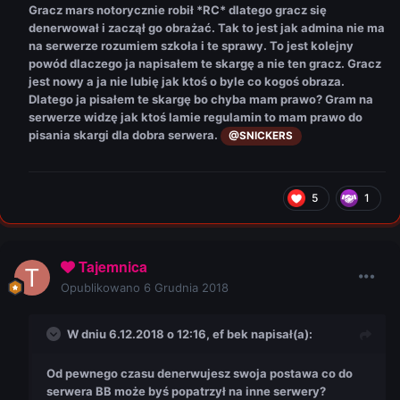
Gracz mars notorycznie robił *RC* dlatego gracz się
denerwował i zaczął go obrażać. Tak to jest jak admina nie ma
na serwerze rozumiem szkoła i te sprawy. To jest kolejny
powód dlaczego ja napisałem te skargę a nie ten gracz. Gracz
jest nowy a ja nie lubię jak ktoś o byle co kogoś obraza.
Dlatego ja pisałem te skargę bo chyba mam prawo? Gram na
serwerze widzę jak ktoś lamie regulamin to mam prawo do
pisania skargi dla dobra serwera.
@SNICKERS
5
1
Tajemnica
Opublikowano
6 Grudnia 2018
W dniu 6.12.2018 o 12:16,
ef bek
napisał(a):
Od pewnego czasu denerwujesz swoja postawa co do
serwera BB może byś popatrzył na inne serwery?