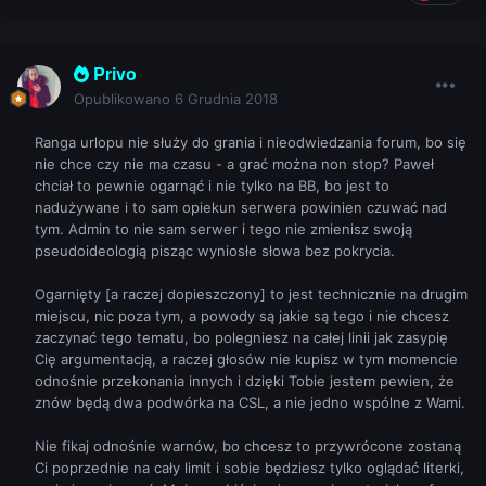
Privo
Opublikowano
6 Grudnia 2018
Ranga urlopu nie służy do grania i nieodwiedzania forum, bo się
nie chce czy nie ma czasu - a grać można non stop? Paweł
chciał to pewnie ogarnąć i nie tylko na BB, bo jest to
nadużywane i to sam opiekun serwera powinien czuwać nad
tym. Admin to nie sam serwer i tego nie zmienisz swoją
pseudoideologią pisząc wyniosłe słowa bez pokrycia.
Ogarnięty [a raczej dopieszczony] to jest technicznie na drugim
miejscu, nic poza tym, a powody są jakie są tego i nie chcesz
zaczynać tego tematu, bo polegniesz na całej linii jak zasypię
Cię argumentacją, a raczej głosów nie kupisz w tym momencie
odnośnie przekonania innych i dzięki Tobie jestem pewien, że
znów będą dwa podwórka na CSL, a nie jedno wspólne z Wami.
Nie fikaj odnośnie warnów, bo chcesz to przywrócone zostaną
Ci poprzednie na cały limit i sobie będziesz tylko oglądać literki,