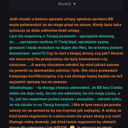
wtedy wiedział co zrobić.
Rozwiń
Już nie wspomnę o Twojej postawie - uprzejmie donoszę,
że...., uprzejmie wytknę Ci Twój błąd, uprzejmie sypnę
groszem i będę wrzodem na dupie dla Was, bo w końcu
Jeśli chodzi o batona sprawie urlopy opiekun serwera BB
jestem donatorem- serio?!
może potwierdzić ze do niego pisał na steam. Kiedy była taka
Dziwie Ci się, że Ty chcesz być na tak randomowej sieci
sytuacja ze dużo adminów brali urlopy.
jak LUZownia, przecież sam pisałeś że my to be, najgorsi i
(Już nie wspomnę o Twojej postawie - uprzejmie donoszę,
dziw, że Albert tu chce tkwić, więc napiszę to z czym inni
że...., uprzejmie wytknę Ci Twój błąd, uprzejmie sypnę
się hamują - nie podoba Ci się sieć to ją zmień, nikt Ci nie
groszem i będę wrzodem na dupie dla Was, bo w końcu jestem
karze wykupywać swoich grzechów *pinionszkami* ani
donatorem- serio?!)
Czy to żart z twojej strony czy jak? Akurat
sztucznymi przeprosinami.
nie masz racji bo przeprosiny nie były kłamstwem czy
sztuczne.... A warny chciałem odrobić by miał jakieś szanse
Abstrahując - tą skargą chcesz udowodnić, że BB bez
na powrót na stanowisko admina i tyle. Nie chce prowadzić
Ciebie sobie nie daje rady, bo nie ma adminów, bo nie
kolejnego konfliktu/spiny czy coś dlatego lepiej będzie na ts3
mają czasu, a Ty, jak ten supermen jesteś zawsze i
wyjaśnić sprawę raz na zawsze.
wszędzie - szkoda tylko, że nie działa to na Twoją
(Abstrahując - tą skargą chcesz udowodnić, że BB bez Ciebie
korzyść.
sobie nie daje rady, bo nie ma adminów, bo nie mają czasu, a
Reasumując - nim w kogoś rzucisz kamień, lecąc do Luza
Ty, jak ten supermen jesteś zawsze i wszędzie - szkoda tylko,
na skargę, spójrz w lustro i zastanów się czy Ty i Twoje
że nie działa to na Twoją korzyść. )
Nie w tym rzecz po prostu
sumienie jesteście czyści do cna.
zależy mi na serwerze by się trzymał jak najlepiej. A widzę ze
ktoś lamie regulamin to czemu mam nie pisać skarg czy coś?
Dlatego robię dowody jak ktoś lamie regulamin by ułatwić
prace dla adminów i jak H@/OP.
Ja chociaż do błędu