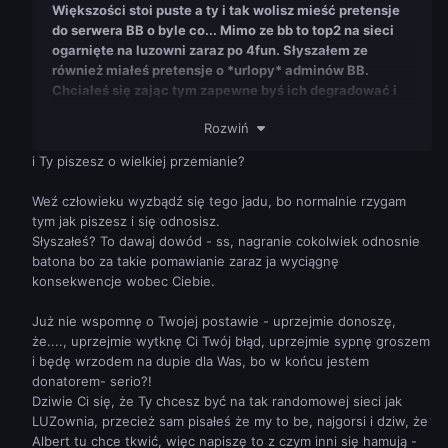
Większości stoi puste a ty i tak wolisz mieść pretensje
do serwera BB o byle co... Mimo ze bb to top2 na sieci
ogarnięte na luzowni zaraz po 4fun. Słyszałem ze
również miałeś pretensje o *urlopy* adminów BB.
Chciałeś się zając tym zapewne byś ich degradować i
by zostało wtedy tylko dwóch / trzech adminów. Powiem
Rozwiń
ci jedno admin to nie robot który ma pełnić funkcje na
serwerze i patrzyć forum całymi dniami.... Admini
i Ty piszesz o wielkiej przemianie?
również maja swoje życie prywatne i inne sprawy.
Szczera wypowiedz z mojej strony chyba za to mi warna
Weź człowieku wyzbądź się tego jadu, bo normalnie rzygam
nie dasz.
Proszę zwróć na to uwagę
@NWN_LUZ
tym jak piszesz i się odnosisz.
odnoście tej osoby H@.
Słyszałeś? To dawaj dowód - ss, nagranie cokolwiek odnosnie
batona bo za takie pomawianie zaraz ja wyciągnę
A co do skargi proszę o to demko -->
konsekwencje wobec Ciebie.
https://www70.zippyshare.com/v/CqXdaPqU/file.html
Gracz mars notorycznie robił *RC* dlatego gracz się
Już nie wspomnę o Twojej postawie - uprzejmie donoszę,
denerwował i zaczął go obrażać. Tak to jest jak admina
że...., uprzejmie wytknę Ci Twój błąd, uprzejmie sypnę groszem
nie ma na serwerze rozumiem szkoła i te sprawy. To jest
i będę wrzodem na dupie dla Was, bo w końcu jestem
kolejny powód dlaczego ja napisałem te skargę a nie ten
donatorem- serio?!
gracz. Gracz jest nowy a ja nie lubię jak ktoś o byle co
Dziwie Ci się, że Ty chcesz być na tak randomowej sieci jak
kogoś obraza. Dlatego ja pisałem te skargę bo chyba
LUZownia, przecież sam pisałeś że my to be, najgorsi i dziw, że
mam prawo? Gram na serwerze widzę jak ktoś lamie
Albert tu chce tkwić, więc napiszę to z czym inni się hamują -