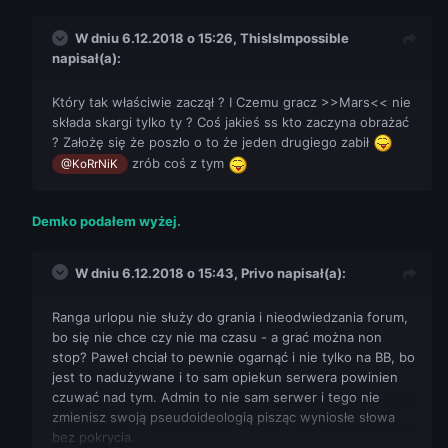
W dniu 6.12.2018 o 15:26,
ThisIsImpossible
napisał(a):
Który tak właściwie zaczął ? I Czemu gracz >>Mars<< nie
składa skargi tylko ty ? Coś jakieś ss kto zaczyna obrażać
? Założę się że poszło o to że jeden drugiego zabił
zrób coś z tym
@KoRrNiK
Demko podałem wyżej.
W dniu 6.12.2018 o 15:43,
Privo
napisał(a):
Ranga urlopu nie służy do grania i nieodwiedzania forum,
bo się nie chce czy nie ma czasu - a grać można non
stop? Paweł chciał to pewnie ogarnąć i nie tylko na BB, bo
jest to nadużywane i to sam opiekun serwera powinien
czuwać nad tym. Admin to nie sam serwer i tego nie
zmienisz swoją pseudoideologią pisząc wyniosłe słowa
bez pokrycia.