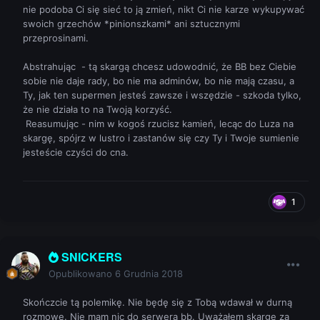
regulamin to mam prawo do pisania skargi dla dobra
nie podoba Ci się sieć to ją zmień, nikt Ci nie karze wykupywać
serwera.
@SNICKERS
swoich grzechów *pinionszkami* ani sztucznymi
przeprosinami.
Abstrahując - tą skargą chcesz udowodnić, że BB bez Ciebie
sobie nie daje rady, bo nie ma adminów, bo nie mają czasu, a
Ty, jak ten supermen jesteś zawsze i wszędzie - szkoda tylko,
że nie działa to na Twoją korzyść.
Reasumując - nim w kogoś rzucisz kamień, lecąc do Luza na
skargę, spójrz w lustro i zastanów się czy Ty i Twoje sumienie
jesteście czyści do cna.
1
SNICKERS
Opublikowano
6 Grudnia 2018
Skończcie tą polemikę. Nie będę się z Tobą wdawał w durną
rozmowę. Nie mam nic do serwera bb. Uważałem skargę za