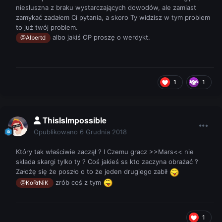
niesluszna z braku wystarczających dowodów, ale zamiast
zamykać zadałem Ci pytania, a skoro Ty widzisz w tym problem
to już twój problem.
albo jakiś OP proszę o werdykt.
@Albertd
1
1
ThisIsImpossible
Opublikowano
6 Grudnia 2018
Który tak właściwie zaczął ? I Czemu gracz >>Mars<< nie
składa skargi tylko ty ? Coś jakieś ss kto zaczyna obrażać ?
Założę się że poszło o to że jeden drugiego zabił
zrób coś z tym
@KoRrNiK
1