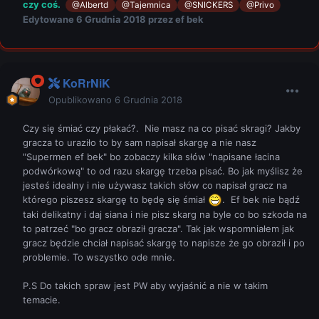
czy coś.
@Albertd
@Tajemnica
@SNICKERS
@Privo
Edytowane
6 Grudnia 2018
przez ef bek
KoRrNiK
Opublikowano
6 Grudnia 2018
Czy się śmiać czy płakać?. Nie masz na co pisać skragi? Jakby
gracza to uraziło to by sam napisał skargę a nie nasz
"Supermen ef bek" bo zobaczy kilka słów "napisane łacina
podwórkową" to od razu skargę trzeba pisać. Bo jak myślisz że
jesteś idealny i nie używasz takich słów co napisał gracz na
którego piszesz skargę to będę się śmiał
. Ef bek nie bądź
taki delikatny i daj siana i nie pisz skarg na byle co bo szkoda na
to patrzeć "bo gracz obraził gracza". Tak jak wspomniałem jak
gracz będzie chciał napisać skargę to napisze że go obraził i po
problemie. To wszystko ode mnie.
P.S Do takich spraw jest PW aby wyjaśnić a nie w takim
temacie.